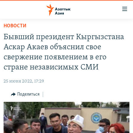
Доступность
ссылок
Вернуться
НОВОСТИ
к
ЦЕНТРАЛЬНАЯ АЗИЯ
Бывший президент Кыргызстана
основному
НОВОСТИ
КАЗАХСТАН
содержанию
Аскар Акаев объяснил свое
ВОЙНА В УКРАИНЕ
Вернутся
КЫРГЫЗСТАН
свержение появлением в его
к
НА ДРУГИХ ЯЗЫКАХ
УЗБЕКИСТАН
стране независимых СМИ
главной
ТАДЖИКИСТАН
ҚАЗАҚША
навигации
ПОДПИШИТЕСЬ НА НАС В СОЦСЕТЯХ
25 июня 2022, 17:29
Вернутся
КЫРГЫЗЧА
к
Поделиться
ЎЗБЕКЧА
поиску
ТОҶИКӢ
Все сайты РСЕ/РС
TÜRKMENÇE