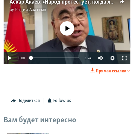
Аскар Акаев: «Народ протестует, когда лидеры отстают»
by
Радио Азаттык
No media source currently available
Auto
0:00
1:24
240p
Прямая ссылка
360p
Auto
240p
360p
480p
480p
720p
Поделиться
Follow us
720p
1080p
1080p
Вам будет интересно