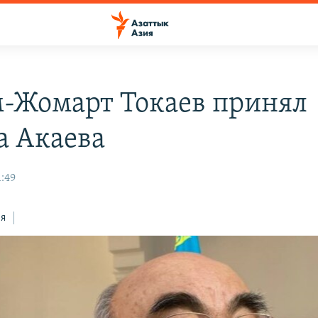
-Жомарт Токаев принял
а Акаева
1:49
ся