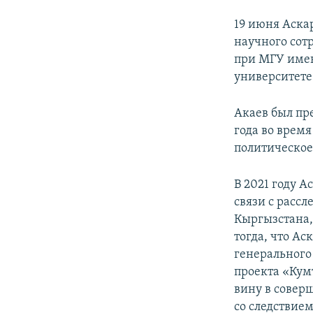
19 июня Аска
научного сот
при МГУ имен
университете
Акаев был пре
года во врем
политическое
В 2021 году 
связи с расс
Кыргызстана,
тогда, что А
генерального
проекта «Кумт
вину в совер
со следствием