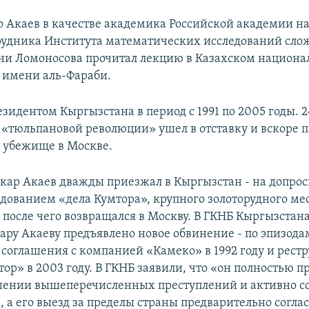
р Акаев в качестве академика Российской академии на
рудника Института математических исследований сло
и Ломоносова прочитал лекцию в Казахском национ
 имени аль-Фараби.
зидентом Кыргызстана в период с 1991 по 2005 годы. 
я «тюльпановой революции» ушел в отставку и вскоре 
 убежище в Москве.
Аскар Акаев дважды приезжал в Кыргызстан - на допрос
ледованием «дела Кумтора», крупного золоторудного м
 после чего возвращался в Москву. В ГКНБ Кыргызстан
скару Акаеву предъявлено новое обвинение - по эпизод
 соглашения с компанией «Камеко» в 1992 году и рест
ор» в 2003 году. В ГКНБ заявили, что «он полностью п
шении вышеперечисленных преступлений и активно с
, а его выезд за пределы страны предварительно согла