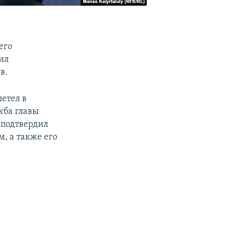
его
ил
в.
летел в
жба главы
 подтвердил
, а также его