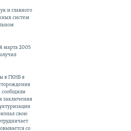
ук и главного
жных систем
альном
24 марта 2005
получил
ы в ГКНБ в
есторождения
а сообщили
ам заключения
руктуризации
ризнал свою
отрудничает
совывается со