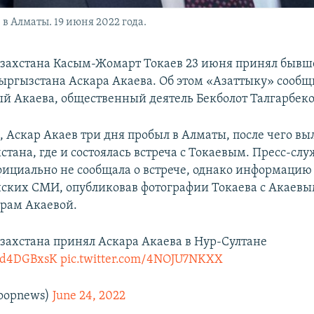
в Алматы. 19 июня 2022 года.
захстана Касым-Жомарт Токаев 23 июня принял бывш
ыргызстана Аскара Акаева. Об этом «Азаттыку» сообщ
 Акаева, общественный деятель Бекболот Талгарбеко
, Аскар Акаев три дня пробыл в Алматы, после чего вы
стана, где и состоялась встреча с Токаевым. Пресс-слу
фициально не сообщала о встрече, однако информацию
нских СМИ, опубликовав фотографии Токаева с Акаевым
рам Акаевой.
захстана принял Аскара Акаева в Нур-Султане
7Rd4DGBxsK
pic.twitter.com/4NOJU7NKXX
oopnews)
June 24, 2022