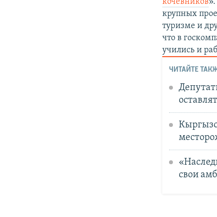
кочевников
»
крупных прое
туризме и др
что в госком
учились и ра
ЧИТАЙТЕ ТАКЖ
Депутат
оставлят
Кыргызс
месторо
«Наследи
свои ам