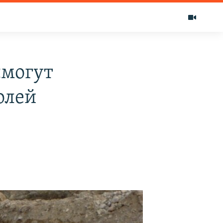
смогут
олей