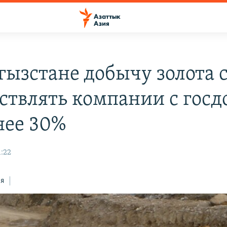
гызстане добычу золота 
ствлять компании с госд
нее 30%
1:22
ся