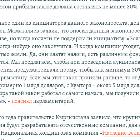
в этой прибыли также должна составлять не менее 30%.
нее один из инициаторов данного законопроекта, деп
н Маматалиев заявил, что вносил данный законопрое
ве, но тогда коллеги не поддержали инициативу. «Зол
огда-нибудь оно закончится. И когда компании уходят
тые земли. Да, они платят налоги, есть различные фон
ется. Мы предлагаем, чтобы при проведении аукционов
ения предусматривали норму, чтобы как минимум 30%
ыргызстану. Если мы этот закон приняли раньше, то от
римерно 1 млрд долларов, с Кумтора – около 5 млрд дол
ора такой закон работал с самого начала, мы получили
в», –
пояснял
парламентарий.
го года правительство Кыргызстана заявило, что крупн
я будут разрабатывать отечественные компании, для 
«Национальная холдинговая компания «
Наследие вел