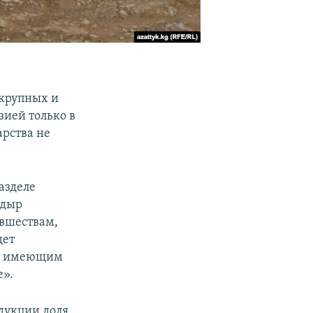
 крупных и
зией только в
арства не
азделе
адыр
овшествам,
дет
м, имеющим
е».
одукции доля