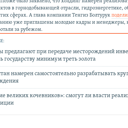
. Позже было заявлено, что холдинг намерен реализова
ктов в горнодобывающей отрасли, гидроэнергетике, о
угих сферах. А глава компании Тенгиз Болтурук
подели
панию уже приглашены молодые кадры и менеджеры, 
ботали за рубежом.
Е:
ы предлагают при передаче месторождений инв
ь государству минимум треть золота
тан намерен самостоятельно разрабатывать кр
ждения
е великих кочевников»: смогут ли власти реали
биции