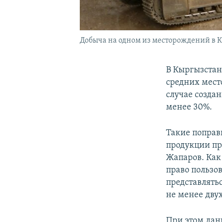
Добыча на одном из месторождений в К
В Кыргызстан
средних мест
случае созда
менее 30%.
Такие поправ
продукции пр
Жапаров. Как
право пользо
представлять
не менее двух
При этом дан