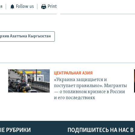
ся
Follow us
Print
рхив Азаттыка Кыргызстан
ЦЕНТРАЛЬНАЯ АЗИЯ
«Украина защищается и
поступает правильно». Мигранты
— о топливном кризисе в России
и его последствиях
Е РУБРИКИ
ПОДПИШИТЕСЬ НА НАС В