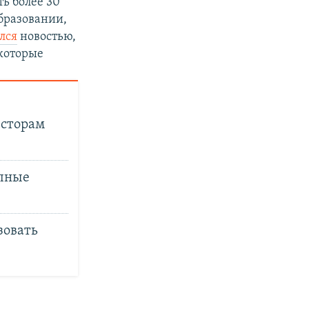
ть более 30
бразовании,
лся
новостью,
которые
есторам
упные
зовать