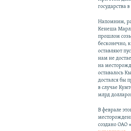
государства 
Напомним, ра
Кенеша Марле
прошлом созы
бесконечно, к
оставляют пус
нам не доста
на месторожд
оставалось К
достался бы п
в случае Кумт
млрд долларо
В феврале это
месторождени
создано ОАО 