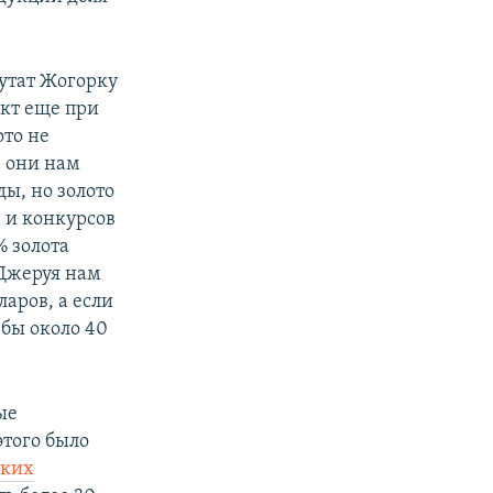
утат Жогорку
кт еще при
ото не
, они нам
ды, но золото
 и конкурсов
 золота
 Джеруя нам
ларов, а если
 бы около 40
ые
этого было
иких