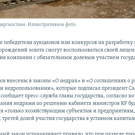
ыргызстане. Иллюстративное фото.
е победители аукционов или конкурсов на разработку
орождений золота смогут воспользоваться своей лицен
ния компании с обязательным долевым участием госуд
ки внесены в законы «О недрах» и «О соглашениях о р
и недропользовании», которые подписал президент С
 сообщает пресс-служба главы государства, согласно н
вания недрами по решению кабинета министров КР бу
ся «только хозяйствующим субъектам и предприятия
 третей долей участия государства в уставном капитал
ный закон устанавливает правило, что при разделе пр