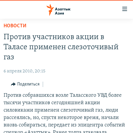
Доступность
ссылок
Вернуться
НОВОСТИ
к
ЦЕНТРАЛЬНАЯ АЗИЯ
Против участников акции в
основному
НОВОСТИ
КАЗАХСТАН
содержанию
Таласе применен слезоточивый
ВОЙНА В УКРАИНЕ
Вернутся
КЫРГЫЗСТАН
газ
к
НА ДРУГИХ ЯЗЫКАХ
УЗБЕКИСТАН
главной
6 апреля 2010, 20:15
ТАДЖИКИСТАН
ҚАЗАҚША
навигации
ПОДПИШИТЕСЬ НА НАС В СОЦСЕТЯХ
Вернутся
Поделиться
КЫРГЫЗЧА
к
Против собравшихся возле Таласского УВД более
ЎЗБЕКЧА
поиску
тысячи участников сегодняшней акции
ТОҶИКӢ
Все сайты РСЕ/РС
силовиками применен слезоточивый газ, люди
рассеялись, но, спустя некоторое время, начали
TÜRKMENÇE
вновь собираться, передает из эпицентра событий
спецкор «Азаттык». Ранее толпа атаковала