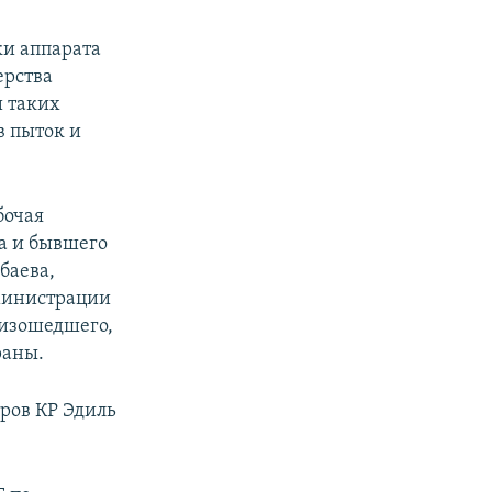
и аппарата
ерства
и таких
 пыток и
бочая
а и бывшего
баева,
министрации
оизошедшего,
раны.
ров КР Эдиль