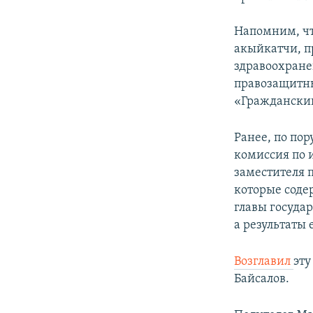
Напомним, чт
акыйкатчи, п
здравоохране
правозащитны
«Гражданский
Ранее, по по
комиссия по 
заместителя 
которые соде
главы госуда
а результаты
Возглавил
эту
Байсалов.