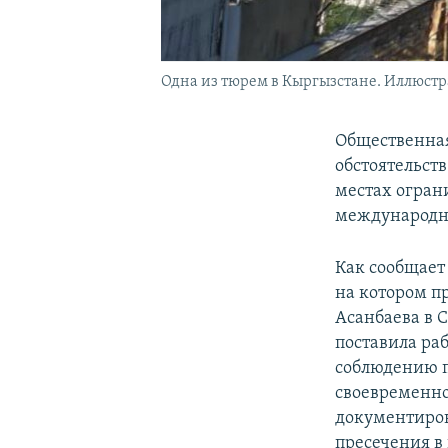
Одна из тюрем в Кыргызстане. Иллюстр
Общественная
обстоятельст
местах огран
международны
Как сообщает
на котором п
Асанбаева в 
поставила раб
соблюдению п
своевременн
документиров
пресечения в