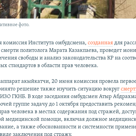
ативное фото.
 комиссия Института омбудсмена,
созданная
для расс
в смерти политолога Марата Казакпаева, проведет мон
ичения свободы и анализ законодательства КР на соотв
х стандартов в области прав человека.
 аппарат акыйкатчи, 20 июня комиссия провела первое
ринято решение также изучить ситуацию вокруг
смерт
СИЗО ГКНБ. В ходе заседания омбудсмен Атыр Абдрахм
очей группе задачу до 1 октября предоставить рекоме
рав человека в местах содержания под стражей, досту
ой медицинской помощи, включая должное медицинс
ание, а также обоснованности и системности приме
 виде заключения под стражу.