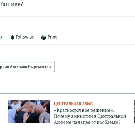
 Ташиев?
ся
Follow us
Print
рхив Азаттыка Кыргызстан
ЦЕНТРАЛЬНАЯ АЗИЯ
«Краткосрочное решение».
Почему амнистии в Центральной
Азии не панацея от проблемы?