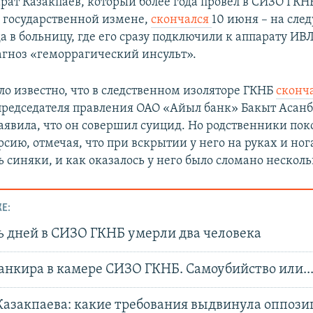
рат Казакпаев, который более года провел в СИЗО ГКН
 государственной измене,
скончался
10 июня – на сл
а в больницу, где его сразу подключили к аппарату ИВ
агноз «геморрагический инсульт».
ло известно, что в следственном изоляторе ГКНБ
сконч
председателя правления ОАО «Айыл банк» Бакыт Асанб
аявила, что он совершил суицид. Но родственники пок
ерсию, отмечая, что при вскрытии у него на руках и но
 синяки, и как оказалось у него было сломано несколь
Е:
ь дней в СИЗО ГКНБ умерли два человека
анкира в камере СИЗО ГКНБ. Самоубийство или...
Казакпаева: какие требования выдвинула оппозиц