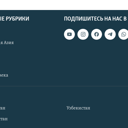
Е РУБРИКИ
ПОДПИШИТЕСЬ НА НАС В
я Азия
века
тан
Узбекистан
тан