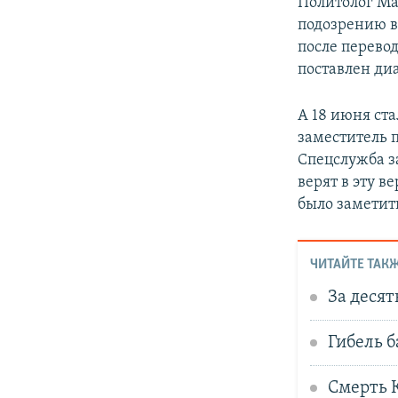
Политолог Ма
подозрению в
после перевод
поставлен ди
А 18 июня ста
заместитель 
Спецслужба з
верят в эту в
было заметить
ЧИТАЙТЕ ТАКЖ
За десят
Гибель б
Смерть 