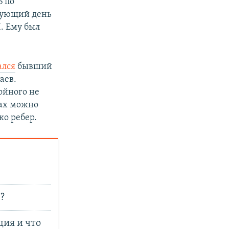
Б по
едующий день
Л. Ему был
ался
бывший
аев.
ойного не
гах можно
ко ребер.
?
ия и что