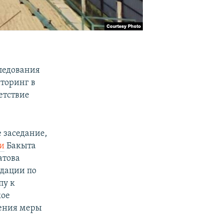
ледования
иторинг в
етствие
 заседание,
и
Бакыта
атова
ндации по
пу к
кое
нения меры