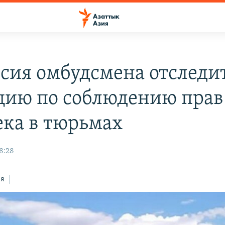
сия омбудсмена отследи
цию по соблюдению прав
ека в тюрьмах
8:28
ся