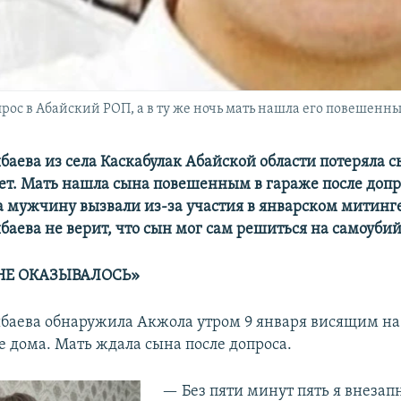
ос в Абайский РОП, а в ту же ночь мать нашла его повешенн
баева из села Каскабулак Абайской области потеряла 
лет. Мать нашла сына повешенным в гараже после допр
а мужчину вызвали из-за участия в январском митинге
баева не верит, что сын мог сам решиться на самоубий
НЕ ОКАЗЫВАЛОСЬ»
баева обнаружила Акжола утром 9 января висящим на
е дома. Мать ждала сына после допроса.
— Без пяти минут пять я внезап