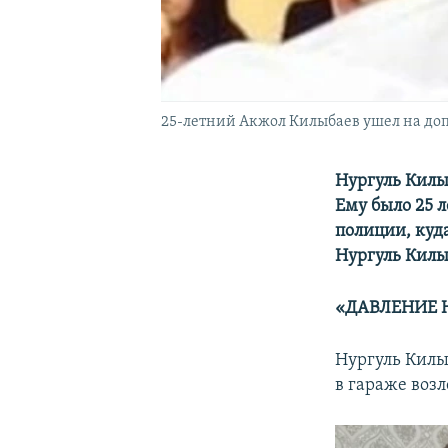
25-летний Акжол Килыбаев ушел на допр
Нургуль Килы
Ему было 25 
полиции, куд
Нургуль Килы
«ДАВЛЕНИЕ 
Нургуль Килы
в гараже возл