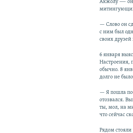
Акжолу –— он 
митингующи
— Слово он сд
с ним был од
своих друзей 
6 января выя
Настроения, п
обычно. 8 янв
долго не было
— Я пошла пос
отозвался. Вы
ты, мол, на м
что сейчас ск
Рядом стояли