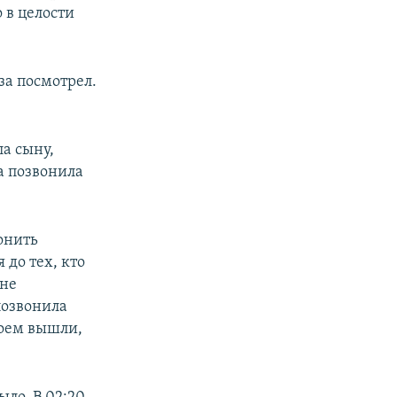
 в целости
за посмотрел.
ла сыну,
а позвонила
вонить
 до тех, кто
 не
позвонила
роем вышли,