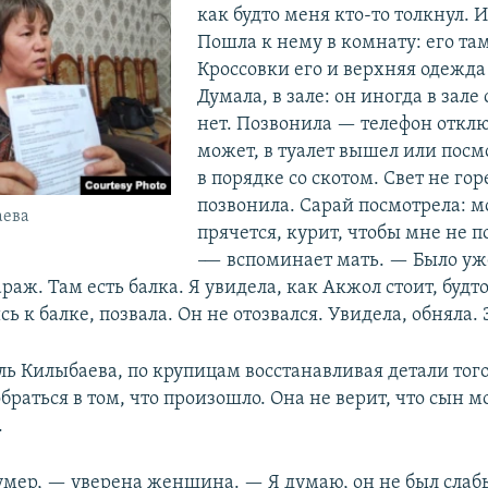
как будто меня кто-то толкнул. 
Пошла к нему в комнату: его там
Кроссовки его и верхняя одежда
Думала, в зале: он иногда в зале 
нет. Позвонила — телефон отклю
может, в туалет вышел или посмо
в порядке со скотом. Свет не гор
позвонила. Сарай посмотрела: м
аева
прячется, курит, чтобы мне не п
–— вспоминает мать. — Было уже
араж. Там есть балка. Я увидела, как Акжол стоит, будт
 к балке, позвала. Он не отозвался. Увидела, обняла.
ль Килыбаева, по крупицам восстанавливая детали того
браться в том, что произошло. Она не верит, что сын 
.
умер, — уверена женщина. — Я думаю, он не был сла