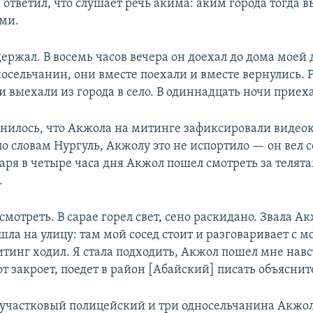
ответил, что слушает речь акима: аким города тогда в
ми.
ержал. В восемь часов вечера он доехал до дома моей 
носельчанин, они вместе поехали и вместе вернулись. 
и выехали из города в село. В одиннадцать ночи приеха
снилось, что Акжола на митинге зафиксировали видео
о словам Нургуль, Акжолу это не испортило — он вел с
аря в четыре часа дня Акжол пошел смотреть за телята
.
мотреть. В сарае горел свет, сено раскидано. Звала А
шла на улицу: там мой сосед стоит и разговаривает с 
итинг ходил. Я стала подходить, Акжол пошел мне навст
от закроет, поедет в район [Абайский] писать объясни
 участковый полицейский и три односельчанина Акжол