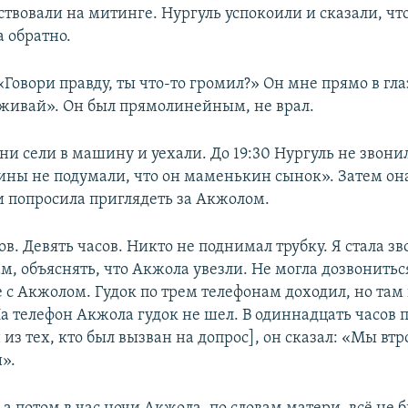
твовали на митинге. Нургуль успокоили и сказали, что
 обратно.
«Говори правду, ты что-то громил?» Он мне прямо в гла
еживай». Он был прямолинейным, не врал.
они сели в машину и уехали. До 19:30 Нургуль не звони
ны не подумали, что он маменькин сынок». Затем он
и попросила приглядеть за Акжолом.
в. Девять часов. Никто не поднимал трубку. Я стала з
, объяснять, что Акжола увезли. Не могла дозвониться
 с Акжолом. Гудок по трем телефонам доходил, но там
а телефон Акжола гудок не шел. В одиннадцать часов 
из тех, кто был вызван на допрос], он сказал: «Мы вт
».