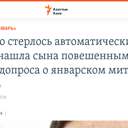
НВАРЬ»
о стерлось автоматическ
нашла сына повешенны
 допроса о январском ми
А
7:31
ся