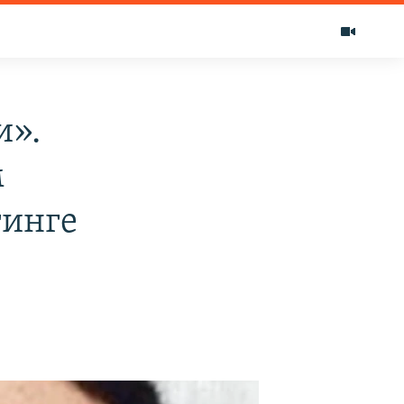
и».
м
тинге