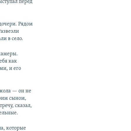
ыступал перед
дочери. Рядом
Развезли
ли в село.
камеры.
ебя как
ми, и его
кжола — он не
моим сыном,
речу, сказал,
тельные.
а, которые