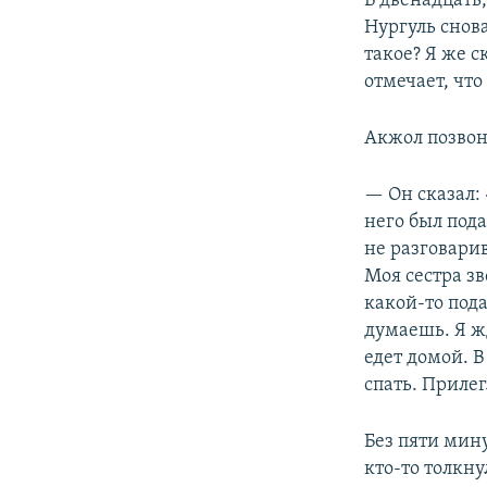
В двенадцать,
Нургуль снова
такое? Я же с
отмечает, что
Акжол позвони
— Он сказал: 
него был под
не разговарив
Моя сестра зв
какой-то пода
думаешь. Я ж
едет домой. В
спать. Прилег
Без пяти мин
кто-то толкн