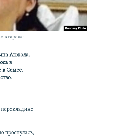
ым в гараже
сына Акжола.
оса в
 в Семее.
ство.
 перекладине
но проснулась,