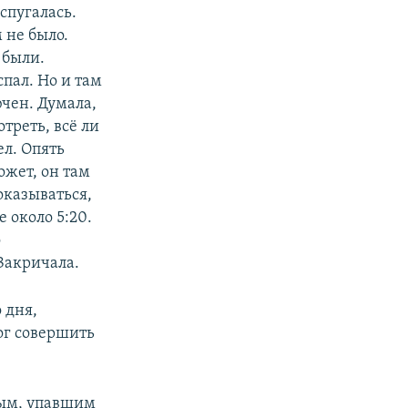
Испугалась.
 не было.
 были.
спал. Но и там
чен. Думала,
треть, всё ли
ел. Опять
ожет, он там
оказываться,
 около 5:20.
о
 Закричала.
 дня,
мог совершить
бым, упавшим