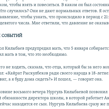
ом, чтобы взять и повеситься. В каком он был состоян
Что случилось? Они не дают нормальных ответов. Я ос
явление, чтобы узнать, что происходило в период с 21
 девятого числа. Мне ответили, что давление не оказыв
Я СОБЫТИЙ
ол Килыбаев предупредил мать, что 5 января собираетс
л мать в том, что это необходимо.
го не ходить, сказала, что отца, который бы за него мо
ил: «Кайрат Рыскулбеков ради своего народа в 18-летн
иг, а я буду дома сидеть?» И пошел, — говорит она.
оловине восьмого вечера Нургуль Килыбаевой позвонил
обязанности директора школы, в которой работает Ак
сейчас находится ее сын. Нургуль Килыбаева сразу же 