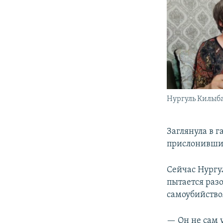
Нургуль Килыб
Заглянула в г
прислонившись
Сейчас Нургу
пытается разо
самоубийство
— Он не сам 