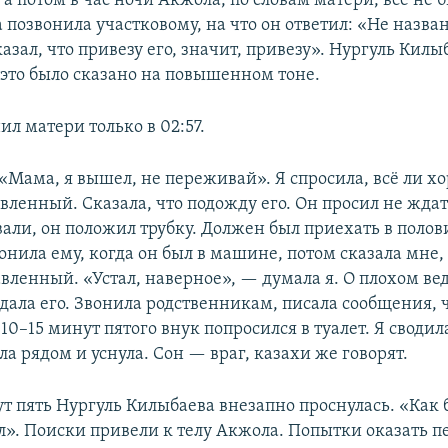
 а потом в час ночи Акжола, по словам матери, всё не б
 позвонила участковому, на что он ответил: «Не назва
казал, что привезу его, значит, привезу». Нургуль Килы
 это было сказано на повышенном тоне.
л матери только в 02:57.
«Мама, я вышел, не переживай». Я спросила, всё ли хо
авленный. Сказала, что подожду его. Он просил не жда
али, он положил трубку. Должен был приехать в полов
онила ему, когда он был в машине, потом сказала мне, 
вленный. «Устал, наверное», — думала я. О плохом ве
дала его. Звонила родственникам, писала сообщения, 
 10–15 минут пятого внук попросился в туалет. Я сводил
ла рядом и уснула. Сон — враг, казахи же говорят.
ут пять Нургуль Килыбаева внезапно проснулась. «Как 
ул». Поиски привели к телу Акжола. Попытки оказать 