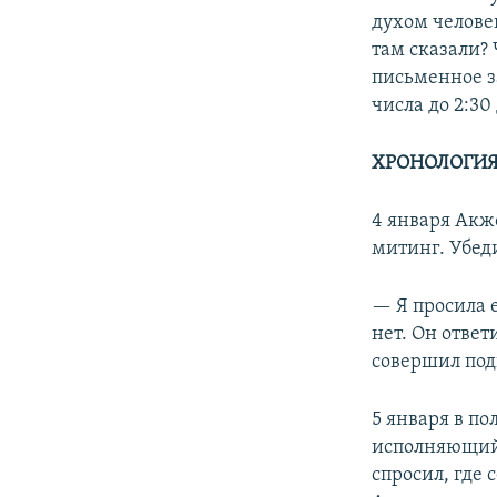
духом человек
там сказали? 
письменное за
числа до 2:30
ХРОНОЛОГИ
4 января Акж
митинг. Убеди
— Я просила е
нет. Он ответ
совершил подв
5 января в п
исполняющий 
спросил, где 