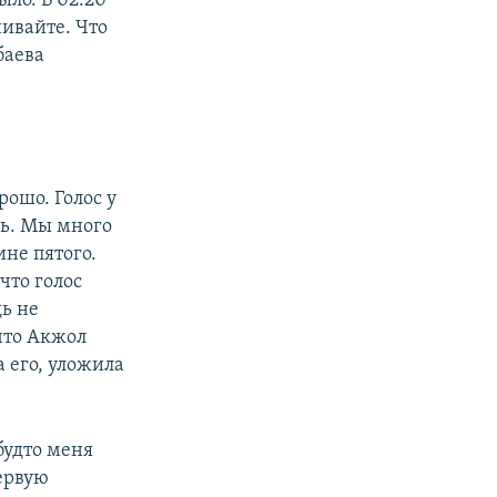
ыло. В 02:20
нивайте. Что
баева
рошо. Голос у
ть. Мы много
ине пятого.
что голос
дь не
что Акжол
а его, уложила
будто меня
первую