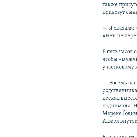
также присутс
привезут сына
— Я сказала: 
«Нет, не пер
В пять часов 
чтобы «мужчи
участковому 
— Восемь часо
родственникам
поехал вместе
поднимали. Н
Мереке [один 
Акжол внутри