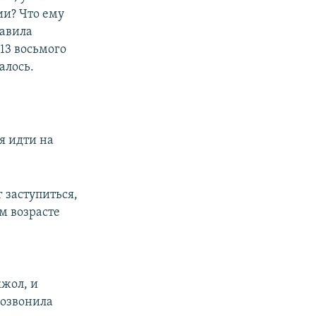
ии? Что ему
тавила
:13 восьмого
алось.
я идти на
г заступиться,
ем возрасте
жол, и
позвонила