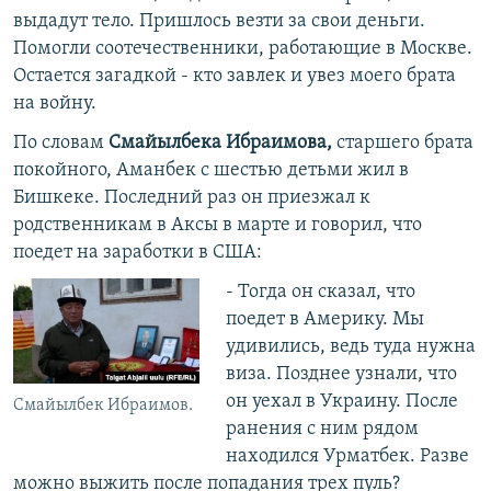
выдадут тело. Пришлось везти за свои деньги.
Помогли соотечественники, работающие в Москве.
Остается загадкой - кто завлек и увез моего брата
на войну.
По словам
Смайылбека Ибраимова,
старшего брата
покойного, Аманбек с шестью детьми жил в
Бишкеке. Последний раз он приезжал к
родственникам в Аксы в марте и говорил, что
поедет на заработки в США:
- Тогда он сказал, что
поедет в Америку. Мы
удивились, ведь туда нужна
виза. Позднее узнали, что
он уехал в Украину. После
Смайылбек Ибраимов.
ранения с ним рядом
находился Урматбек. Разве
можно выжить после попадания трех пуль?