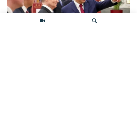
«Ось потрясений». Китай, Россия,
Иран, Северная Корея и их
Искать
конфронтация с Западом