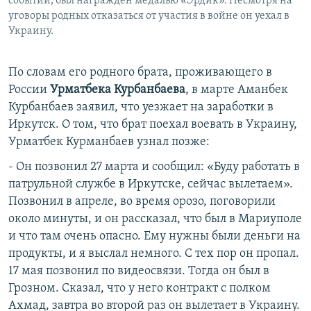
событий, был награжден медалью «Эрдик». Несмотря на
уговоры родных отказаться от участия в войне он уехал в
Украину.
По словам его родного брата, проживающего в
России
Урматбека Курбанбаева
, в марте Аманбек
Курбанбаев заявил, что уезжает на заработки в
Иркутск. О том, что брат поехал воевать в Украину,
Урматбек Курманбаев узнал позже:
- Он позвонил 27 марта и сообщил: «Буду работать в
патрульной службе в Иркутске, сейчас вылетаем».
Позвонил в апреле, во время орозо, поговорили
около минуты, и он рассказал, что был в Мариуполе
и что там очень опасно. Ему нужны были деньги на
продукты, и я выслал немного. С тех пор он пропал.
17 мая позвонил по видеосвязи. Тогда он был в
Грозном. Сказал, что у него контракт с полком
Ахмад, завтра во второй раз он вылетает в Украину.