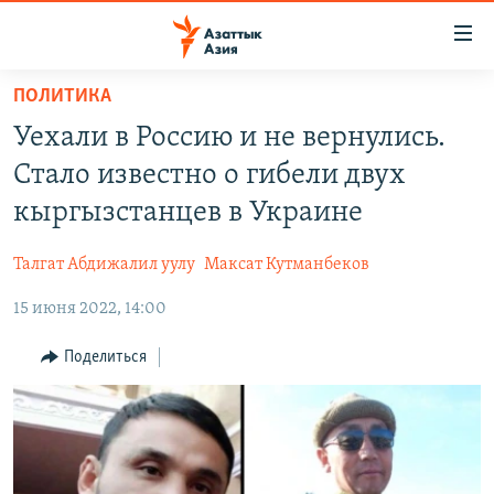
Доступность
ссылок
Вернуться
ПОЛИТИКА
к
ЦЕНТРАЛЬНАЯ АЗИЯ
Уехали в Россию и не вернулись.
основному
НОВОСТИ
КАЗАХСТАН
содержанию
Стало известно о гибели двух
ВОЙНА В УКРАИНЕ
Вернутся
КЫРГЫЗСТАН
кыргызстанцев в Украине
к
НА ДРУГИХ ЯЗЫКАХ
УЗБЕКИСТАН
главной
Талгат Абдижалил уулу
Максат Кутманбеков
ТАДЖИКИСТАН
ҚАЗАҚША
навигации
ПОДПИШИТЕСЬ НА НАС В СОЦСЕТЯХ
Вернутся
15 июня 2022, 14:00
КЫРГЫЗЧА
к
ЎЗБЕКЧА
Поделиться
поиску
ТОҶИКӢ
Все сайты РСЕ/РС
TÜRKMENÇE