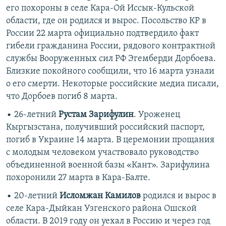
его похороны в селе Кара-Ой Иссык-Кульской
области, где он родился и вырос. Посольство КР в
России 22 марта официально подтвердило факт
гибели гражданина России, рядового контрактной
службы Вооруженных сил РФ Эгемберди Дорбоева.
Близкие покойного сообщили, что 16 марта узнали
о его смерти. Некоторые российские медиа писали,
что Дорбоев погиб 8 марта.
• 26-летний
Рустам Зарифулин
. Уроженец
Кыргызстана, получивший российский паспорт,
погиб в Украине 14 марта. В церемонии прощания
с молодым человеком участвовало руководство
объединенной военной базы «Кант». Зарифулина
похоронили 27 марта в Кара-Балте.
• 20-летний
Исломжан Камилов
родился и вырос в
селе Кара-Дыйкан Узгенского района Ошской
области. В 2019 году он уехал в Россию и через год