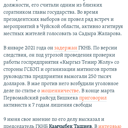
должности, его считали одним из близких
соратником главы государства. Во время
президентских выборов он провел ряд встреч и
мероприятий в Чуйской области, активно агитируя
местных жителей голосовать за Садыра Жапарова.
В январе 2021 года он
задержан
ГКНБ. По версии
следствия, он под угрозой проведения проверки
работы госпредприятия «Кыргыз Темир Жолу» со
стороны ГСБЭП и организации митингов против
руководства предприятия вымогали 250 тысяч
долларов. В мае против него возбудили уголовное
деле по статье о
мошенничестве
. В конце марта
Первомайский райсуд Бишкека
приговорил
активиста к 7 годам лишения свободы
9 июня свое мнение по его делу высказал и
председатель ГКНБ
Камчыбек
Ташиев
. В
интервью