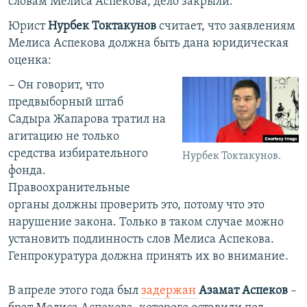
словам Мелиса Аспекова, дело закрыли.
Юрист
Нурбек Токтакунов
считает, что заявлениям
Мелиса Аспекова должна быть дана юридическая
оценка:
− Он говорит, что
предвыборный штаб
Садыра Жапарова тратил на
агитацию не только
средства избирательного
Нурбек Токтакунов.
фонда.
Правоохранительные
органы должны проверить это, потому что это
нарушение закона. Только в таком случае можно
установить подлинность слов Мелиса Аспекова.
Генпрокуратура должна принять их во внимание.
В апреле этого года был
задержан
Азамат Аспеков
–