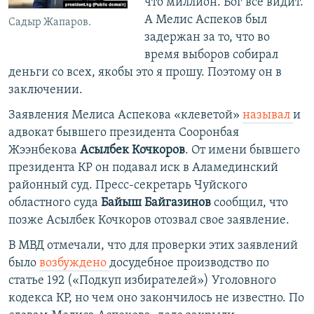
что миллион. Бог все видит.
А Мелис Аспеков был
Садыр Жапаров.
задержан за то, что во
время выборов собирал
деньги со всех, якобы это я прошу. Поэтому он в
заключении.
Заявления Мелиса Аспекова «клеветой»
называл
и
адвокат бывшего президента Сооронбая
Жээнбекова
Асылбек Кочкоров
. От имени бывшего
президента КР он подавал иск в Аламединский
районный суд. Пресс-секретарь Чуйского
областного суда
Байыш Байгазинов
сообщил, что
позже Асылбек Кочкоров отозвал свое заявление.
В МВД отмечали, что для проверки этих заявлений
было
возбуждено
досудебное производство по
статье 192 («Подкуп избирателей») Уголовного
кодекса КР, но чем оно закончилось не известно. По