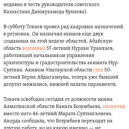
недавно в честь руководителя советского
Казахстана Динмухамеда Кунаева).
В субботу Токаев провел ряд кадровых назначений
в регионах. Он назначил акимов еще двух
созданных на этой неделе областей. Абайскую
область
возглавил
57-летний Нурлан Уранхаев,
работавший начальником управления
архитектуры и градостроительства акимата Нур-
Султана. Акимом Улытауской области
стал
50-
летний Берик Абдыгалиулы, теперь уже бывший
депутат мажилиса, нижней палаты парламента.
Токаев освободил сегодня от должности акима
Алматинской области Каната Бозумбаева,
назначив
вместо него 46-летний Марата Султангазиева.
Акорда сообщила, что Бозумбаев переходит на
другую работу, но на какую именно
—
не