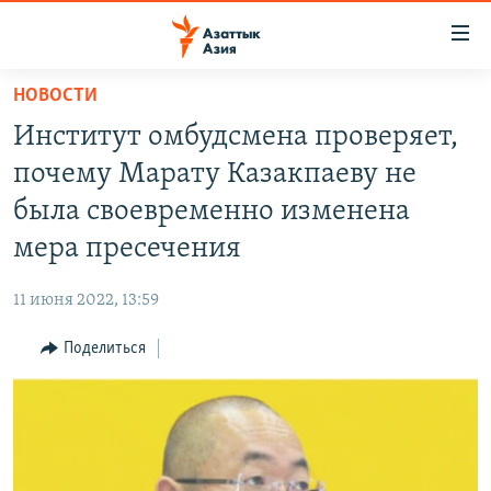
Доступность
ссылок
Вернуться
НОВОСТИ
к
ЦЕНТРАЛЬНАЯ АЗИЯ
Институт омбудсмена проверяет,
основному
НОВОСТИ
КАЗАХСТАН
содержанию
почему Марату Казакпаеву не
ВОЙНА В УКРАИНЕ
Вернутся
КЫРГЫЗСТАН
была своевременно изменена
к
НА ДРУГИХ ЯЗЫКАХ
УЗБЕКИСТАН
мера пресечения
главной
ТАДЖИКИСТАН
ҚАЗАҚША
навигации
ПОДПИШИТЕСЬ НА НАС В СОЦСЕТЯХ
11 июня 2022, 13:59
Вернутся
КЫРГЫЗЧА
к
Поделиться
ЎЗБЕКЧА
поиску
ТОҶИКӢ
Все сайты РСЕ/РС
TÜRKMENÇE