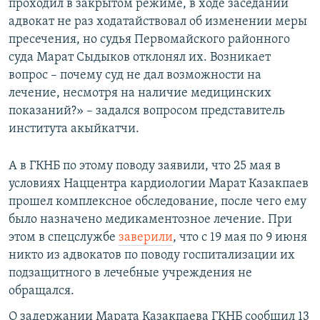
проходил в закрытом режиме, в ходе заседаний
адвокат не раз ходатайствовал об изменении меры
пресечения, но судья Первомайского районного
суда Марат Сыдыков отклонял их. Возникает
вопрос – почему суд не дал возможности на
лечение, несмотря на наличие медицинских
показаний?» – задался вопросом представитель
института акыйкатчи.
А в ГКНБ по этому поводу заявили, что 25 мая в
условиях Наццентра кардиологии Марат Казакпаев
прошел комплексное обследование, после чего ему
было назначено медикаментозное лечение. При
этом в спецслужбе
заверили
, что с 19 мая по 9 июня
никто из адвокатов по поводу госпитализации их
подзащитного в лечебные учреждения не
обращался.
О задержании Марата Казакпаева ГКНБ сообщил 13