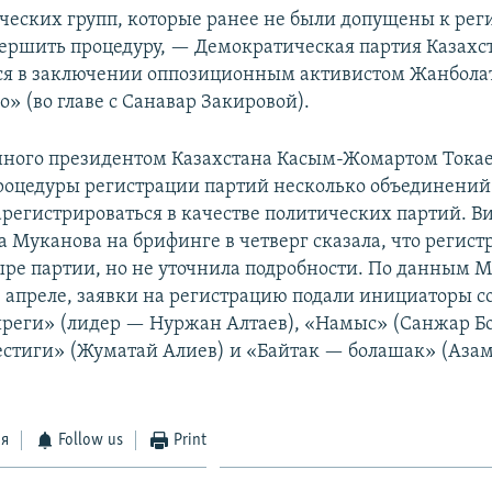
ческих групп, которые ранее не были допущены к рег
вершить процедуру, — Демократическая партия Казахст
ся в заключении оппозиционным активистом Жанбол
» (во главе с Санавар Закировой).
нного президентом Казахстана Касым-Жомартом Тока
оцедуры регистрации партий несколько объединений 
регистрироваться в качестве политических партий. 
 Муканова на брифинге в четверг сказала, что регис
ыре партии, но не уточнила подробности. По данным 
 апреле, заявки на регистрацию подали инициаторы с
иреги» (лидер — Нуржан Алтаев), «Намыс» (Санжар Бо
стиги» (Жуматай Алиев) и «Байтак — болашак» (Аза
ся
Follow us
Print