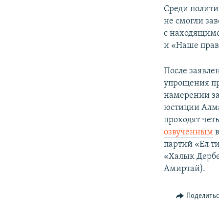
Среди полити
не смогли за
с находящим
и «Наше право
После заявле
упрощения пр
намерении за
юстиции Алма
проходят чет
озвученным
в
партий «Ел т
«Халык Дербе
Амиртай).
Поделить