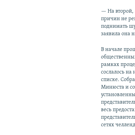
— На второй, 
причин не ре
поднимать шу
заявила она 
В начале про
общественны
рамках проце
сослалось на
списке. Собр
Минюста и со
установленны
представитель
весь предоста
представител
сетях челлен