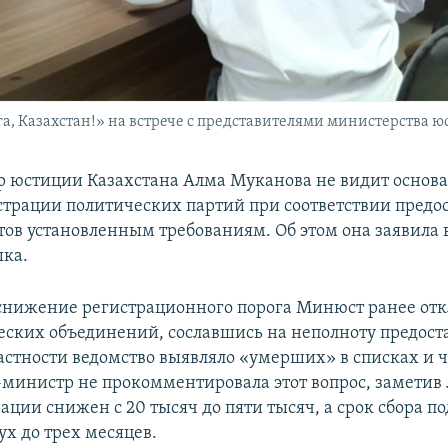
 Казахстан!» на встрече с представителями министерства юс
 юстиции Казахстана Алма Муканова не видит основ
истрации политических партий при соответствии пред
ов установленным требованиям. Об этом она заявила в
ыка.
снижение регистрационного порога Минюст ранее отк
еских объединений, сославшись на неполноту предос
частности ведомство выявляло «умерших» в списках и 
-министр не прокомментировала этот вопрос, заметив 
ации снижен с 20 тысяч до пяти тысяч, а срок сбора п
ух до трех месяцев.