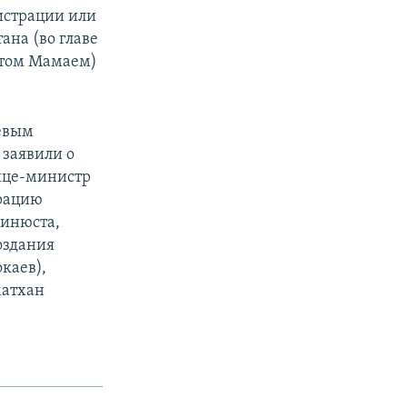
истрации или
ана (во главе
атом Мамаем)
евым
заявили о
Вице-министр
трацию
Минюста,
оздания
каев),
матхан