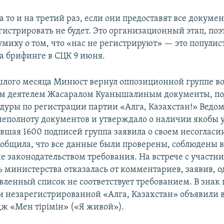
а то и на третий раз, если они предоставят все докумен
гистрировать не будет. Это организационный этап, по
миху о том, что «нас не регистрируют» — это популис
на брифинге в СЦК 9 июня.
шлого месяца Минюст вернул оппозиционной группе во 
м деятелем Жасаралом Куанышалиным документы, по
дуры по регистрации партии «Алга, Казахстан!» Ведом
 неполноту документов и утверждало о наличии якобы
авшая 1600 подписей группа заявила о своем несогласи
общила, что все данные были проверены, соблюдены в
е законодательством требования. На встрече с участн
 министерства отказалась от комментариев, заявив, о
вленный список не соответствует требованием. В знак 
и незарегистрированной «Алга, Казахстан» объявили 
дж «Мен тірімін» («Я живой»).