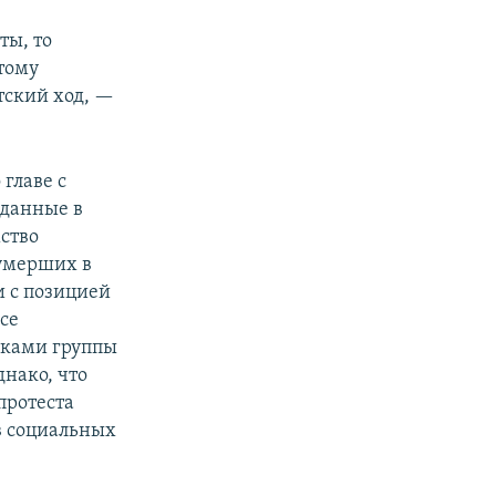
ты, то
этому
тский ход, —
главе с
данные в
ство
 умерших в
и с позицией
се
иками группы
днако, что
протеста
в социальных