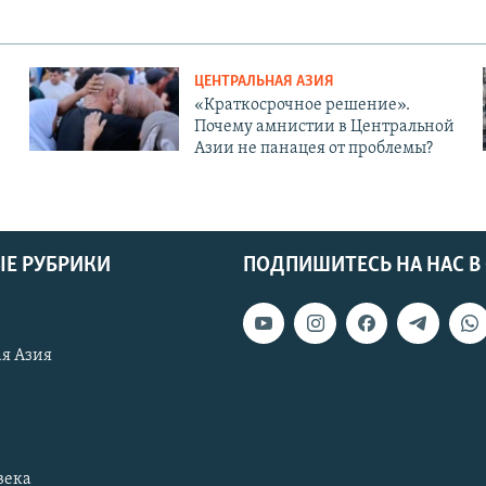
ЦЕНТРАЛЬНАЯ АЗИЯ
«Краткосрочное решение».
Почему амнистии в Центральной
Азии не панацея от проблемы?
Е РУБРИКИ
ПОДПИШИТЕСЬ НА НАС В
я Азия
века