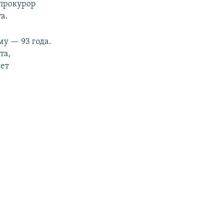
нпрокурор
а.
у — 93 года.
та,
ет