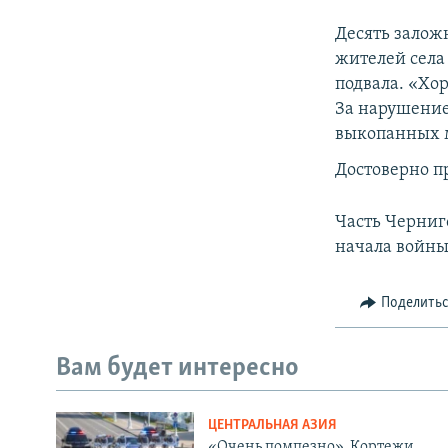
Десять залож
жителей села
подвала. «Хо
За нарушение
выкопанных м
Достоверно п
Часть Черниг
начала войны
Поделить
Вам будет интересно
ЦЕНТРАЛЬНАЯ АЗИЯ
«Очень помпезно». Кортежи