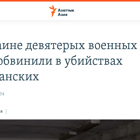
аине девятерых военных
обвинили в убийствах
анских
34
ся