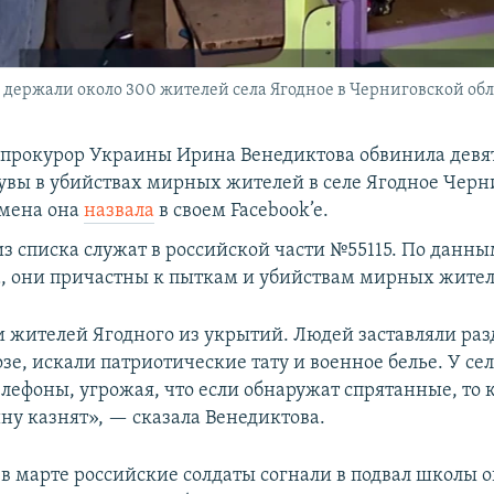
 держали около 300 жителей села Ягодное в Черниговской об
прокурор Украины Ирина Венедиктова обвинила дев
увы в убийствах мирных жителей в селе Ягодное Черн
имена она
назвала
в своем Facebook’e.
из списка служат в российской части №55115. По данн
, они причастны к пыткам и убийствам мирных жител
 жителей Ягодного из укрытий. Людей заставляли раз
зе, искали патриотические тату и военное белье. У се
лефоны, угрожая, что если обнаружат спрятанные, то 
ну казнят», — сказала Венедиктова.
 в марте российские солдаты согнали в подвал школы 