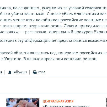
ников, по ее данным, умерли из-за условий содержания
 были убиты военными. Список убитых заложники вел
ронить менее пяти покойников российские военные не
 этого запрета открывали огонь. Людям приходилось п
огилах», — рассказала генеральный прокурор Украи
роверить эту информацию не представляется возможн
овской области оказалась под контролем российских в
 в Украине. В начале апреля они оставили регион.
ся
Follow us
Print
ЦЕНТРАЛЬНАЯ АЗИЯ
«Краткосрочное решение».