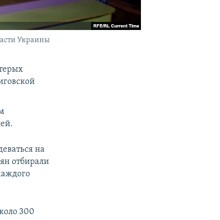
ласти Украины
ятерых
иговской
ым
ей.
деваться на
лян отбирали
каждого
около 300