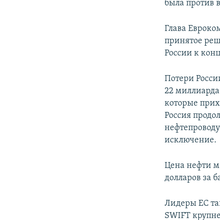
была против 
Глава Евроко
принятое реш
России к конц
Потери Росси
22 миллиарда 
которые прихо
Россия продо
нефтепроводу
исключение.
Цена нефти м
долларов за б
Лидеры ЕС та
SWIFT крупне