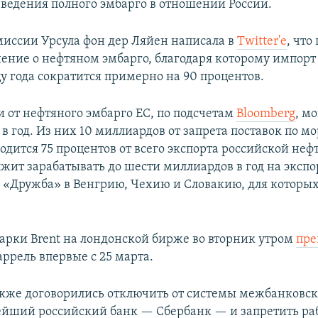
введения полного эмбарго в отношении России.
миссии Урсула фон дер Ляйен написала в
Twitter'e
, что
ение о нефтяном эмбарго, благодаря которому импорт 
у года сократится примерно на 90 процентов.
и от нефтяного эмбарго ЕС, по подсчетам
Bloomberg
, м
в год. Из них 10 миллиардов от запрета поставок по мо
дится 75 процентов от всего экспорта российской неф
лжит зарабатывать до шести миллиардов в год на экспо
 «Дружба» в Венгрию, Чехию и Словакию, для которых
арки Brent на лондонской бирже во вторник утром
пре
аррель впервые с 25 марта.
кже договорились отключить от системы межбанковс
йший российский банк — Сбербанк — и запретить раб