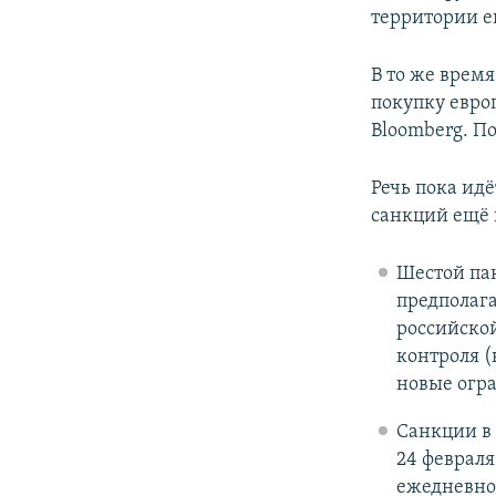
территории е
В то же врем
покупку евро
Bloomberg. По
Речь пока ид
санкций ещё н
Шестой пак
предполага
российской
контроля (
новые огра
Санкции в 
24 февраля
ежедневно 