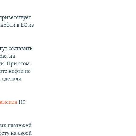
 приветствует
нефти в ЕС из
огут составить
рю, на
ти. При этом
рте нефти по
 сделали
высила
119
ких платежей
оту на своей