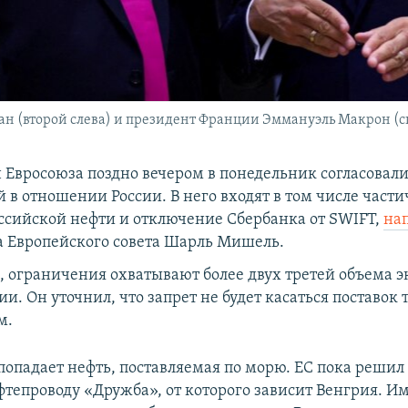
 (второй слева) и президент Франции Эммануэль Макрон (спр
 Евросоюза поздно вечером в понедельник согласовал
 в отношении России. В него входят в том числе част
оссийской нефти и отключение Сбербанка от SWIFT,
на
ва Европейского совета Шарль Мишель.
м, ограничения охватывают более двух третей объема э
ии. Он уточнил, что запрет не будет касаться поставок 
м.
попадает нефть, поставляемая по морю. ЕС пока решил
фтепроводу «Дружба», от которого зависит Венгрия. И