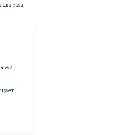
 два раза,
чными
ещает
е