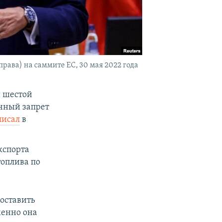
ава) на саммите ЕС, 30 мая 2022 года
и шестой
ичный запрет
писал
в
кспорта
топлива по
 оставить
менно она