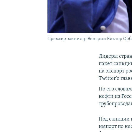
Премьер-министр Венгрии Виктор Орбан
Лидеры стран
пакет санкций
на экспорт р
Twitter’e гла
По его слова
нефти из Росс
трубопровода
Под санкции 
импорт по не