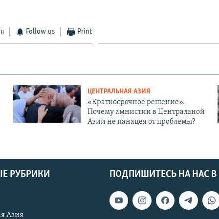
ся
Follow us
Print
ЦЕНТРАЛЬНАЯ АЗИЯ
«Краткосрочное решение».
Почему амнистии в Центральной
Азии не панацея от проблемы?
Е РУБРИКИ
ПОДПИШИТЕСЬ НА НАС В
я Азия