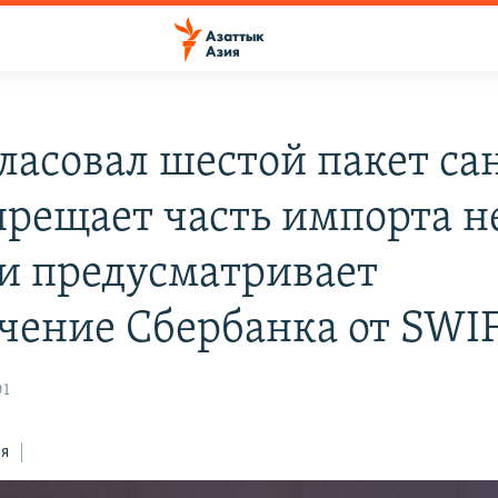
гласовал шестой пакет са
прещает часть импорта н
 и предусматривает
чение Сбербанка от SWI
01
ся