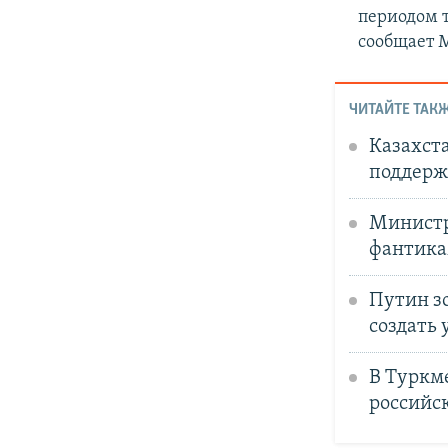
периодом т
сообщает M
ЧИТАЙТЕ ТАКЖ
Казахста
поддерж
Министр
фантик
Путин з
создать 
В Туркм
российск