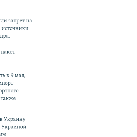
ли запрет на
и
источники
пра.
 пакет
ь к 9 мая,
мпорт
ортного
 также
 в Украину
с Украиной
ным