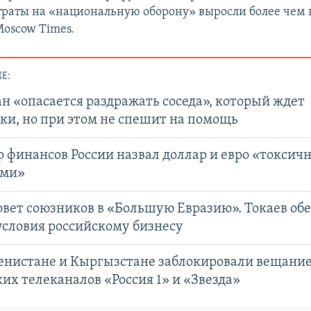
раты на «национальную оборону» выросли более чем в
oscow Times.
Е:
н «опасается раздражать соседа», который ждет
ки, но при этом не спешит на помощь
 финансов России назвал доллар и евро «токси
ами»
овет союзников в «Большую Евразию». Токаев об
условия российскому бизнесу
енистане и Кыргызстане заблокировали вещани
их телеканалов «Россия 1» и «Звезда»