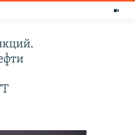
нкций.
ефти
FT