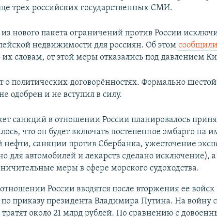
ще трех российских государственных СМИ.
я из нового пакета ограничений против России исключи
пейской недвижимости для россиян. Об этом
сообщил
 их словам, от этой меры отказались под давлением Ки
ёт о политических договорённостях. Формально шестой
е одобрен и не вступил в силу.
ет санкций в отношении России планировалось принят
лось, что он будет включать постепенное эмбарго на и
 нефти, санкции против Сбербанка, ужесточение эксп
но для автомобилей и лекарств сделано исключение), а
ничительные меры в сфере морского судоходства.
отношении России вводятся после вторжения ее войск
 по приказу президента Владимира Путина. На войну 
тратят около 21 млрд рублей. По сравнению с довоен