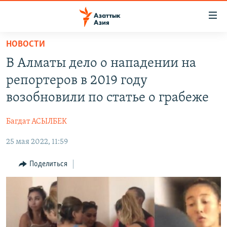
Доступность
ссылок
Вернуться
НОВОСТИ
к
ЦЕНТРАЛЬНАЯ АЗИЯ
В Алматы дело о нападении на
основному
НОВОСТИ
КАЗАХСТАН
содержанию
репортеров в 2019 году
ВОЙНА В УКРАИНЕ
Вернутся
КЫРГЫЗСТАН
возобновили по статье о грабеже
к
НА ДРУГИХ ЯЗЫКАХ
УЗБЕКИСТАН
главной
Багдат АСЫЛБЕК
ТАДЖИКИСТАН
ҚАЗАҚША
навигации
ПОДПИШИТЕСЬ НА НАС В СОЦСЕТЯХ
Вернутся
25 мая 2022, 11:59
КЫРГЫЗЧА
к
ЎЗБЕКЧА
Поделиться
поиску
ТОҶИКӢ
Все сайты РСЕ/РС
TÜRKMENÇE