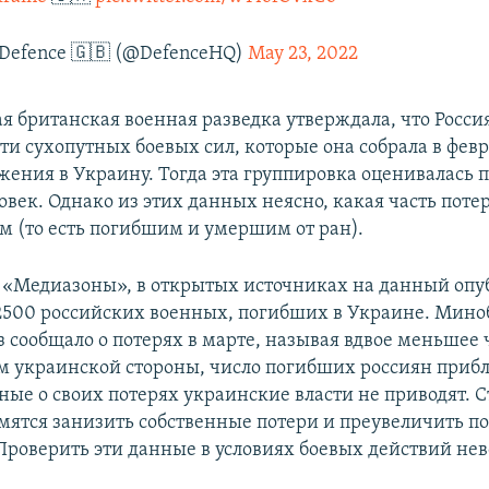
f Defence 🇬🇧 (@DefenceHQ)
May 23, 2022
я британская военная разведка утверждала, что Росси
ти сухопутных боевых сил, которые она собрала в фев
жения в Украину. Тогда эта группировка оценивалась 
овек. Однако из этих данных неясно, какая часть потер
м (то есть погибшим и умершим от ран).
 «Медиазоны», в открытых источниках на данный оп
2500 российских военных, погибших в Украине. Мино
 сообщало о потерях в марте, называя вдвое меньшее 
 украинской стороны, число погибших россиян прибл
ные о своих потерях украинские власти не приводят. С
емятся занизить собственные потери и преувеличить п
Проверить эти данные в условиях боевых действий не