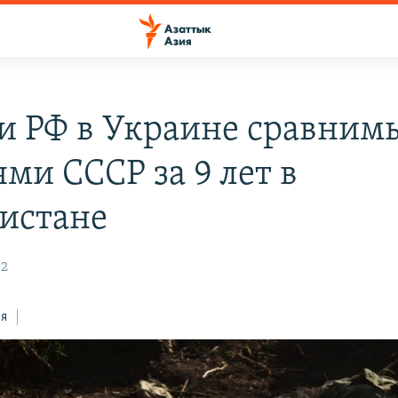
и РФ в Украине сравним
ми СССР за 9 лет в
истане
52
ся