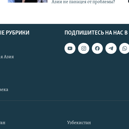
Азии не панацея от проблемы?
Е РУБРИКИ
ПОДПИШИТЕСЬ НА НАС В
я Азия
века
тан
Узбекистан