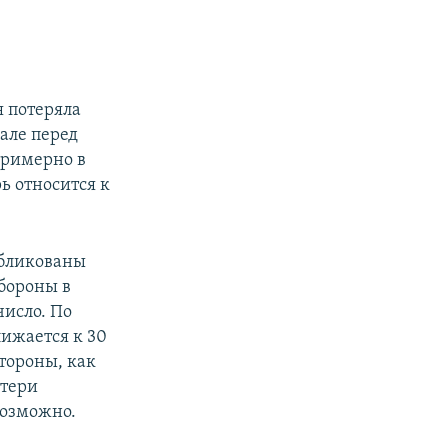
я потеряла
рале перед
примерно в
ь относится к
убликованы
бороны в
число. По
ижается к 30
тороны, как
отери
возможно.