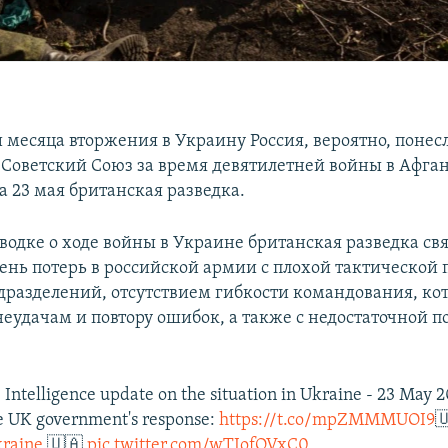
 месяца вторжения в Украину Россия, вероятно, понес
и Советский Союз за время девятилетней войны в Афга
а 23 мая британская разведка.
сводке о ходе войны в Украине британская разведка св
ень потерь в российской армии с плохой тактической 
дразделений, отсутствием гибкости командования, ко
неудачам и повтору ошибок, а также с недостаточной 
 Intelligence update on the situation in Ukraine - 23 May 
e UK government's response:
https://t.co/mpZMMMUOI9

raine
🇺🇦
pic.twitter.com/wTIofOVxC0