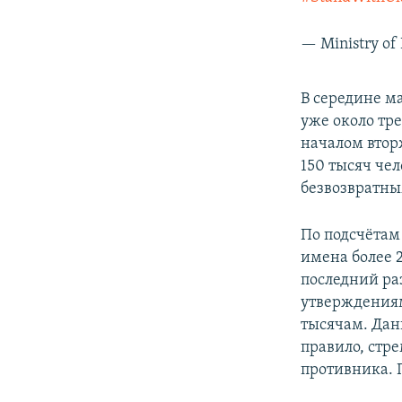
— Ministry o
В середине ма
уже около тре
началом втор
150 тысяч чел
безвозвратны
По подсчётам
имена более 
последний раз
утверждениям
тысячам. Дан
правило, стр
противника. 