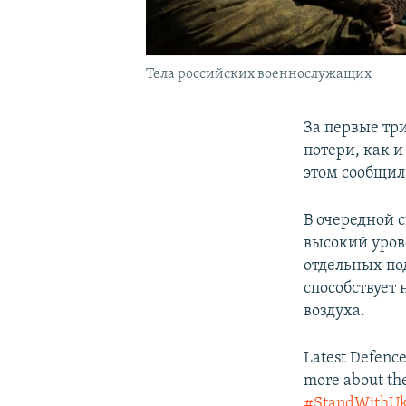
Тела российских военнослужащих
За первые три
потери, как 
этом сообщил
В очередной 
высокий уров
отдельных по
способствует 
воздуха.
Latest Defence
more about th
#StandWithUk