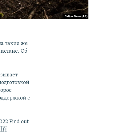
ла такие же
нистане. Об
язывает
подготовкой
торое
поддержкой с
2022 Find out
🇦