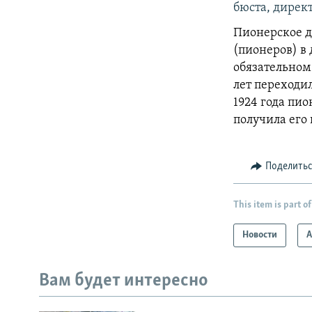
бюста, д
ирект
Пионерское д
(пионеров) в
обязательном 
лет переходи
1924 года пи
получила его
Поделить
This item is part of
Новости
А
Вам будет интересно