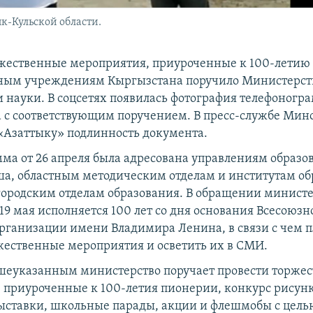
к-Кульской области.
жественные мероприятия, приуроченные к 100-летию
ьным учреждениям Кыргызстана поручило Министерст
и науки. В соцсетях появилась фотография телефоног
 с соответствующим поручением. В пресс-службе Мин
«Азаттыку» подлинность документа.
ма от 26 апреля была адресована управлениям образо
а, областным методическим отделам и институтам об
ородским отделам образования. В обращении министе
 19 мая исполняется 100 лет со дня основания Всесоюзн
рганизации имени Владимира Ленина, в связи с чем п
жественные мероприятия и осветить их в СМИ.
ышеуказанным министерство поручает провести торже
 приуроченные к 100-летия пионерии, конкурс рисунк
ыставки, школьные парады, акции и флешмобы с цель