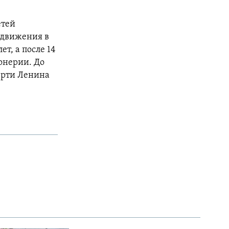
етей
 движения в
т, а после 14
онерии. До
мерти Ленина