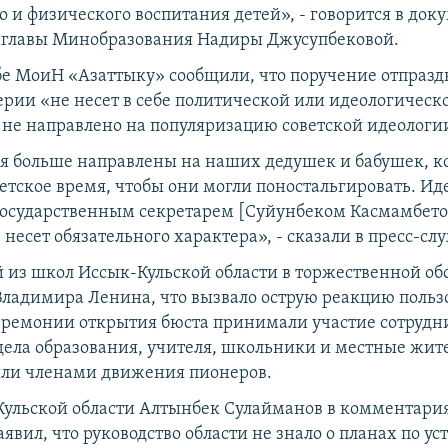
 и физического воспитания детей», - говорится в док
мглавы Минобразования Надиры Джусупбековой.
бе МоиН «Азаттыку» сообщили, что поручение отпразд
рии «не несет в себе политической или идеологическ
 не направлено на популяризацию советской идеологи
 больше направлены на наших дедушек и бабушек, к
ветское время, чтобы они могли поностальгировать. Ид
осударственным секретарем [Суйунбеком Касмамбет
несет обязательного характера», - сказали в пресс-сл
ой из школ Иссык-Кульской области в торжественной об
Владимира Ленина, что вызвало острую реакцию польз
церемонии открытия бюста принимали участие сотрудн
дела образования, учителя, школьники и местные жит
ли членами движения пионеров.
Кульской области Алтынбек Сулайманов в комментари
явил, что руководство области не знало о планах по ус