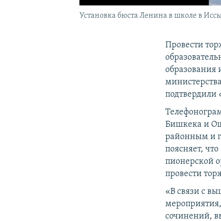
Установка бюста Ленина в школе в Иссы
Провести тор
образовател
образования 
министерства
подтвердили 
Телефонограм
Бишкека и Ош
районным и г
поясняет, что
пионерской о
провести тор
«В связи с в
мероприятия,
сочинений, в