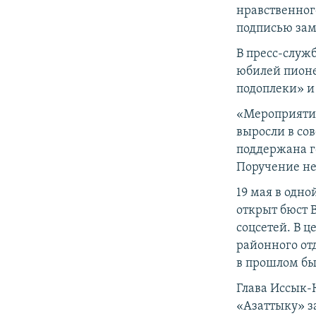
нравственного
подписью за
В пресс-служ
юбилей пионе
подоплеки» и
«Мероприятия
выросли в со
поддержана г
Поручение не 
19 мая в одн
открыт бюст 
соцсетей. В 
районного от
в прошлом бы
Глава Иссык-
«Азаттыку» за