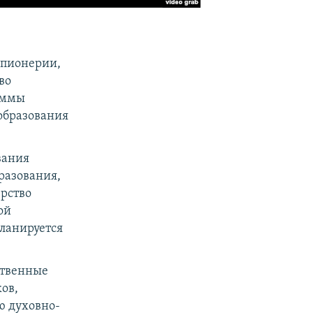
 пионерии,
во
раммы
образования
вания
разования,
рство
ой
ланируется
ственные
ов,
ю духовно-