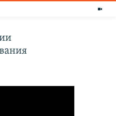
рии
ования