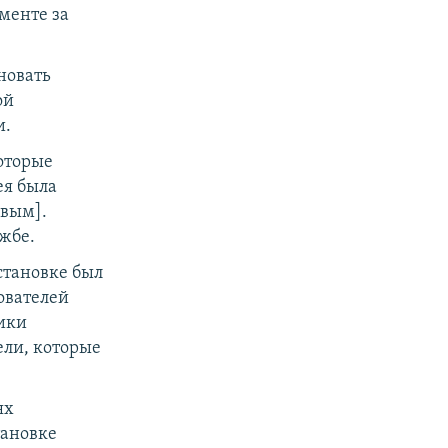
ументе за
новать
ой
и.
оторые
ея была
овым].
ужбе.
становке был
ователей
ики
ели, которые
ях
тановке