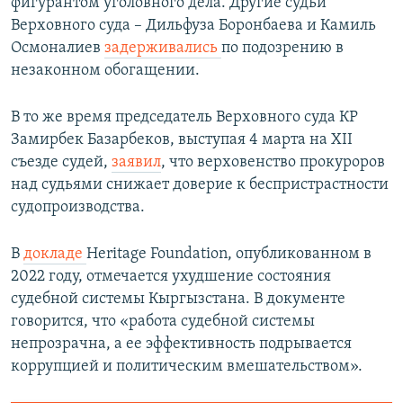
фигурантом уголовного дела. Другие судьи
Верховного суда – Дильфуза Боронбаева и Камиль
Осмоналиев
задерживались
по подозрению в
незаконном обогащении.
В то же время председатель Верховного суда КР
Замирбек Базарбеков, выступая 4 марта на XII
съезде судей,
заявил
, что верховенство прокуроров
над судьями снижает доверие к беспристрастности
судопроизводства.
В
докладе
Heritage Foundation, опубликованном в
2022 году, отмечается ухудшение состояния
судебной системы Кыргызстана. В документе
говорится, что «работа судебной системы
непрозрачна, а ее эффективность подрывается
коррупцией и политическим вмешательством».