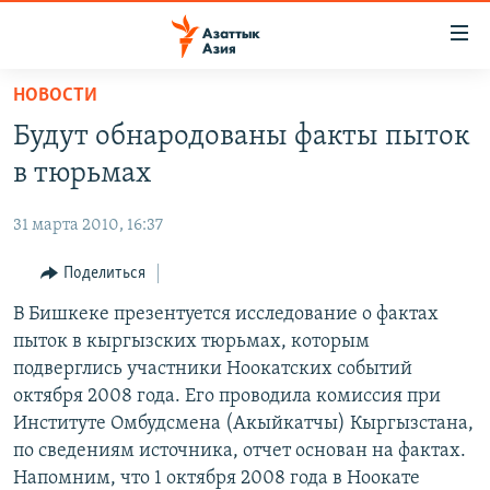
Доступность
ссылок
Вернуться
НОВОСТИ
к
ЦЕНТРАЛЬНАЯ АЗИЯ
Будут обнародованы факты пыток
основному
НОВОСТИ
КАЗАХСТАН
содержанию
в тюрьмах
ВОЙНА В УКРАИНЕ
Вернутся
КЫРГЫЗСТАН
к
31 марта 2010, 16:37
НА ДРУГИХ ЯЗЫКАХ
УЗБЕКИСТАН
главной
Поделиться
ТАДЖИКИСТАН
ҚАЗАҚША
навигации
ПОДПИШИТЕСЬ НА НАС В СОЦСЕТЯХ
Вернутся
В Бишкеке презентуется исследование о фактах
КЫРГЫЗЧА
к
пыток в кыргызских тюрьмах, которым
ЎЗБЕКЧА
поиску
подверглись участники Ноокатских событий
ТОҶИКӢ
Все сайты РСЕ/РС
октября 2008 года. Его проводила комиссия при
Институте Омбудсмена (Акыйкатчы) Кыргызстана,
TÜRKMENÇE
по сведениям источника, отчет основан на фактах.
Напомним, что 1 октября 2008 года в Ноокате