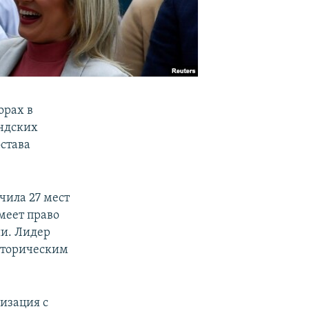
орах в
ндских
става
чила 27 мест
меет право
и. Лидер
сторическим
изация с