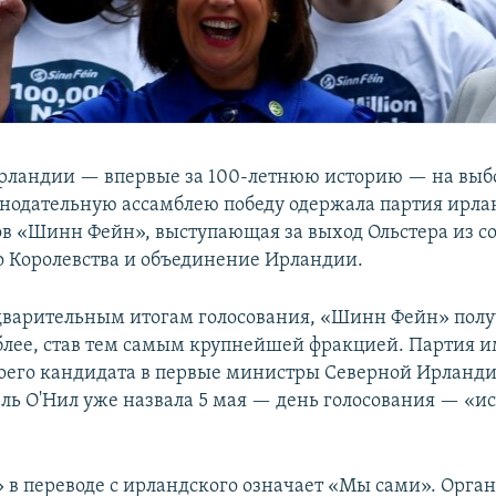
рландии — впервые за 100-летнюю историю — на выб
нодательную ассамблею победу одержала партия ирла
в «Шинн Фейн», выступающая за выход Ольстера из со
 Королевства и объединение Ирландии.
дварительным итогам голосования, «Шинн Фейн» полу
мблее, став тем самым крупнейшей фракцией. Партия и
оего кандидата в первые министры Северной Ирланди
ь О'Нил уже назвала 5 мая — день голосования — «и
в переводе с ирландского означает «Мы сами». Орган