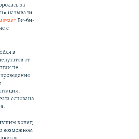
оролась за
йн» называли
мечает
Би-би-
ые с
ейся в
епутатов от
иции не
 проведение
о
ентации.
ыла основана
а.
жившим конец
 о возможном
опросам