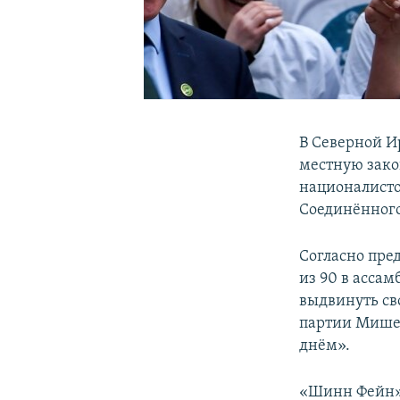
В Северной И
местную зако
националисто
Соединённого
Согласно пре
из 90 в асса
выдвинуть св
партии
Мишел
днём».
«Шинн Фейн» 