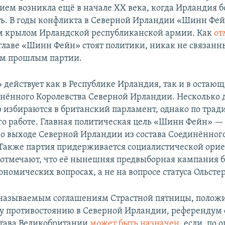
ием возникла ещё в начале XX века, когда Ирландия б
ь. В годы конфликта в Северной Ирландии «Шинн Фе
м крылом Ирландской республиканской армии. Как
от
 главе «Шинн Фейн» стоят политики, никак не связанн
им прошлым партии.
действует как в Республике Ирландия, так и в остающ
инённого Королевства Северной Ирландии. Несколько д
о избираются в британский парламент, однако по трад
его работе. Главная политическая цель «Шинн Фейн» —
о выходе Северной Ирландии из состава Соединённог
 Также партия придерживается социалистической ори
отмечают, что её нынешняя предвыборная кампания б
номических вопросах, а не на вопросе статуса Ольстер
 называемым соглашениям Страстной пятницы, поло
 противостоянию в Северной Ирландии, референдум
става Великобритании
может быть назначен
, если, по 