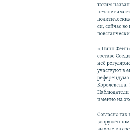
таким назван
независимост
политически
си, сейчас во
повстанческ
«Шинн Фейн» 
составе Соед
неё регулярн
участвуют в 
референдума 
Королевства.
Наблюдатели 
именно на эко
Согласно так
вооружённому
выходе из со