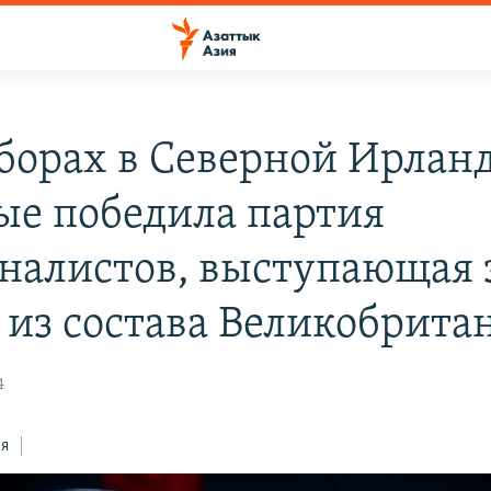
борах в Северной Ирлан
ые победила партия
налистов, выступающая 
 из состава Великобрита
4
ся