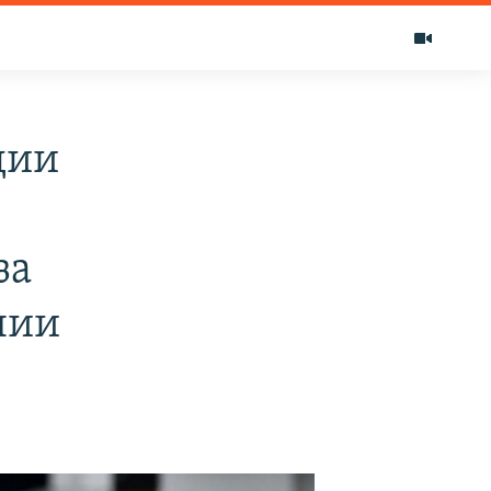
дии
за
нии