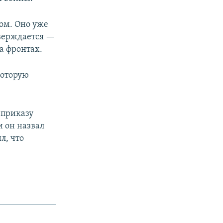
ом. Оно уже
тверждается —
а фронтах.
которую
 приказу
 он назвал
л, что