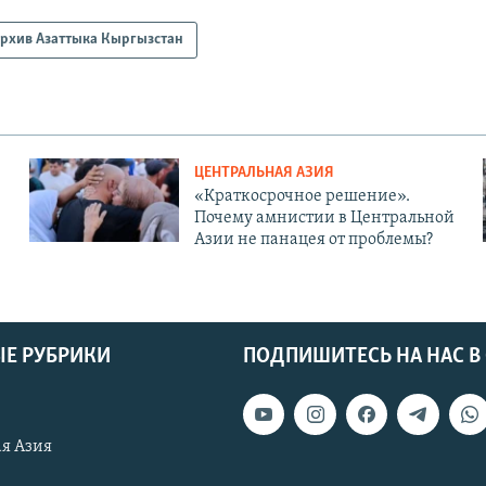
рхив Азаттыка Кыргызстан
ЦЕНТРАЛЬНАЯ АЗИЯ
«Краткосрочное решение».
Почему амнистии в Центральной
Азии не панацея от проблемы?
Е РУБРИКИ
ПОДПИШИТЕСЬ НА НАС В
я Азия