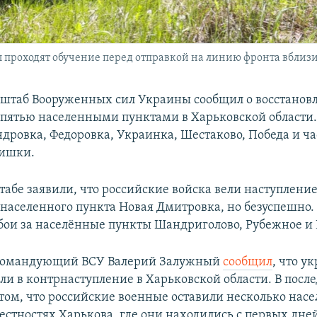
роходят обучение перед отправкой на линию фронта вблизи Х
штаб Вооруженных сил Украины сообщил о восстанов
 пятью населенными пунктами в Харьковской области. 
ндровка, Федоровка, Украинка, Шестаково, Победа и ча
Тишки.
табе заявили, что российские войска вели наступление
населенного пункта Новая Дмитровка, но безуспешно.
 бои за населённые пункты Шандриголово, Рубежное и 
окомандующий ВСУ Валерий Залужный
сообщил
, что у
ли в контрнаступление в Харьковской области. В посл
 том, что российские военные оставили несколько нас
рестностях Харькова, где они находились с первых дне