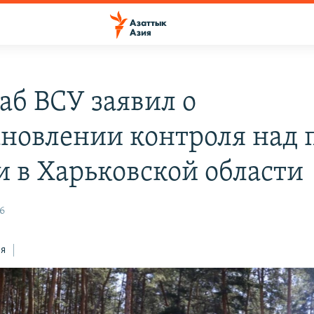
аб ВСУ заявил о
ановлении контроля над 
и в Харьковской области
36
ся