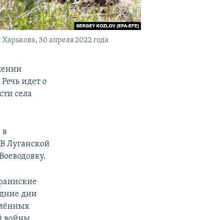
арькова, 30 апреля 2022 года
лении
Речь идет о
сти села
 в
 В Луганской
Воеводовку.
краинские
едние дни
елённых
й войны.