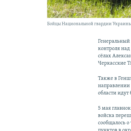
Бойцы Национальной гвардии Украины п
Генеральный 
контроля над
сёлах Алекса
Черкасские 
Также в Генш
направлении 
области идут
5 мая главн
войска переш
сообщалось о
пунктов в ок