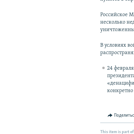
Российское М
несколько не
уничтоженных
В условиях в
распространя
24 февраля
президент
«денацифи
конкретно 
Поделить
This item is part of