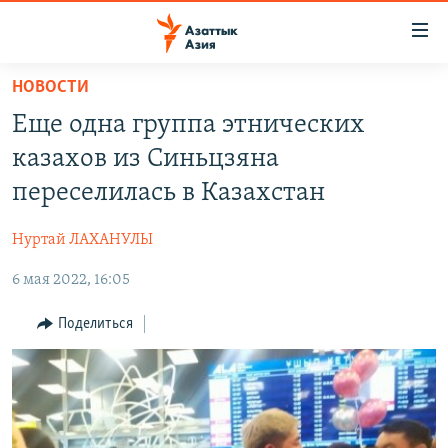
Доступность
ссылок
Вернуться
НОВОСТИ
к
ЦЕНТРАЛЬНАЯ АЗИЯ
Еще одна группа этнических
основному
НОВОСТИ
КАЗАХСТАН
содержанию
казахов из Синьцзяна
ВОЙНА В УКРАИНЕ
Вернутся
КЫРГЫЗСТАН
переселилась в Казахстан
к
НА ДРУГИХ ЯЗЫКАХ
УЗБЕКИСТАН
главной
Нуртай ЛАХАНУЛЫ
ТАДЖИКИСТАН
ҚАЗАҚША
навигации
ПОДПИШИТЕСЬ НА НАС В СОЦСЕТЯХ
Вернутся
6 мая 2022, 16:05
КЫРГЫЗЧА
к
ЎЗБЕКЧА
Поделиться
поиску
ТОҶИКӢ
Все сайты РСЕ/РС
TÜRKMENÇE