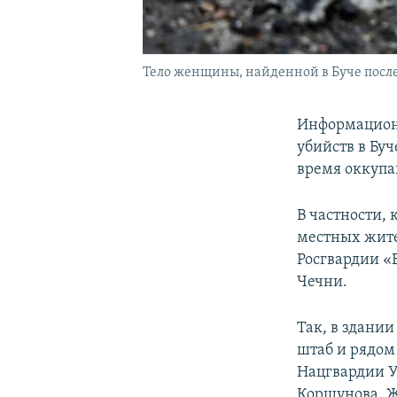
Тело женщины, найденной в Буче после 
Информационн
убийств в Буч
время оккупа
В частности, 
местных жит
Росгвардии «
Чечни.
Так, в здани
штаб и рядом
Нацгвардии У
Коршунова. Ж