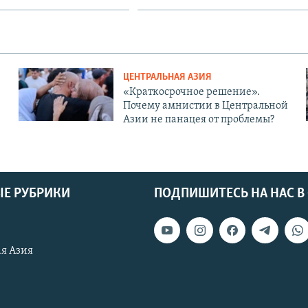
ЦЕНТРАЛЬНАЯ АЗИЯ
«Краткосрочное решение».
Почему амнистии в Центральной
Азии не панацея от проблемы?
Е РУБРИКИ
ПОДПИШИТЕСЬ НА НАС В
я Азия