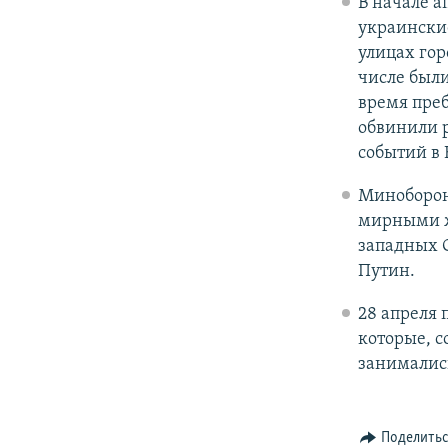
В начале а
украински
улицах гор
числе был
время преб
обвинили 
событий в 
Миноборон
мирными ж
западных 
Путин.
28 апреля
которые, с
занималис
Поделить