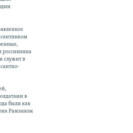
рдии
равленное
десантником
оенные,
и россиянина
и служит в
есантно-
ей,
солдатами в
рода были как
иона Рамзаном