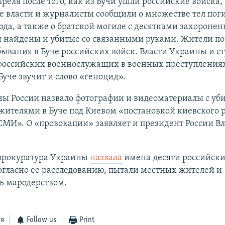
преля после того, как из Бучи ушли российские войска,
е власти и журналисты сообщили о множестве тел пог
ода, а также о братской могиле с десятками захоронен
и найдены и убитые со связанными руками. Жители по
ывания в Буче российских войск. Власти Украины и с
российских военнослужащих в военных преступлениях
Буче звучит и слово «геноцид».
ы России назвало фотографии и видеоматериалы с у
ителями в Буче под Киевом «постановкой киевского 
СМИ». О «провокации» заявляет и президент России В
 прокуратура Украины
назвала
имена десяти российски
огласно ее расследованию, пытали местных жителей и
ь мародерством.
ся
Follow us
Print