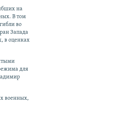
ибших на
ных. В том
гибли во
тран Запада
, в оценках
битыми
режима для
ладимир
х военных,