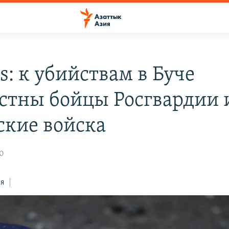
s: к убийствам в Буче
стны бойцы Росгвардии 
ские войска
30
ся