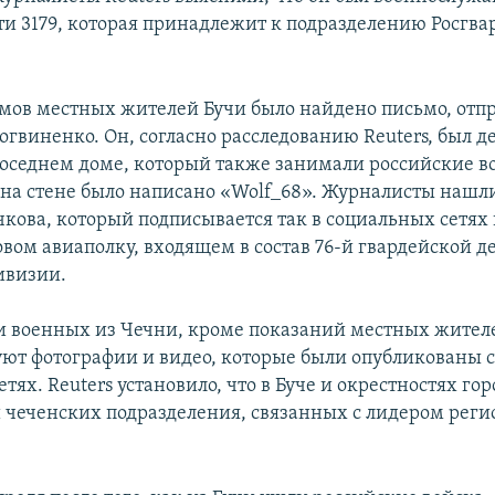
ти 3179, которая принадлежит к подразделению Росгва
омов местных жителей Бучи было найдено письмо, отп
огвиненко. Он, согласно расследованию Reuters, был 
 соседнем доме, который также занимали российские в
на стене было написано «Wolf_68». Журналисты нашл
кова, который подписывается так в социальных сетях 
вом авиаполку, входящем в состав 76-й гвардейской д
ивизии.
и военных из Чечни, кроме показаний местных жител
уют фотографии и видео, которые были опубликованы 
тях. Reuters установило, что в Буче и окрестностях го
чеченских подразделения, связанных с лидером рег