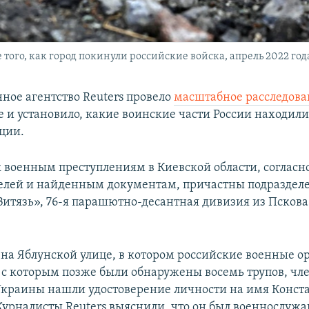
того, как город покинули российские войска, апрель 2022 год
ое агентство Reuters провело
масштабное расследов
е и установило, какие воинские части России находилис
ции.
к военным преступлениям в Киевской области, согласн
елей и найденным документам, причастны подраздел
Витязь», 76-я парашютно-десантная дивизия из Пскова
и на Яблунской улице, в котором российские военные о
 с которым позже были обнаружены восемь трупов, чл
краины нашли удостоверение личности на имя Конст
урналисты Reuters выяснили, что он был военнослуж