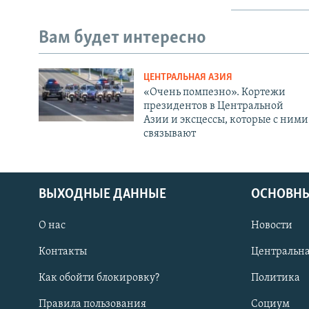
Вам будет интересно
ЦЕНТРАЛЬНАЯ АЗИЯ
«Очень помпезно». Кортежи
президентов в Центральной
Азии и эксцессы, которые с ними
связывают
ВЫХОДНЫЕ ДАННЫЕ
ОСНОВНЫ
О нас
Новости
Контакты
Центральна
Как обойти блокировку?
Политика
Правила пользования
Социум