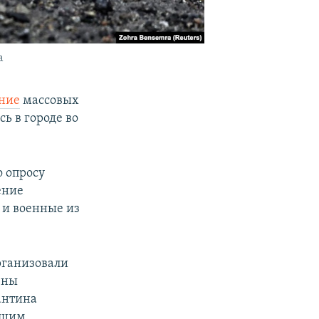
а
ание
массовых
ь в городе во
о опросу
ение
 и военные из
рганизовали
ены
антина
ащим