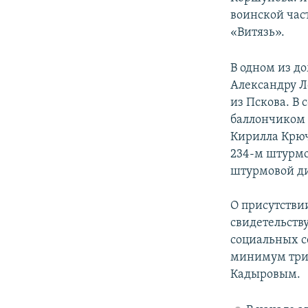
воинской час
«Витязь».
В одном из д
Александру Л
из Пскова. В
баллончиком 
Кирилла Крюч
234-м штурмо
штурмовой д
О присутстви
свидетельств
социальных се
минимум три 
Кадыровым.