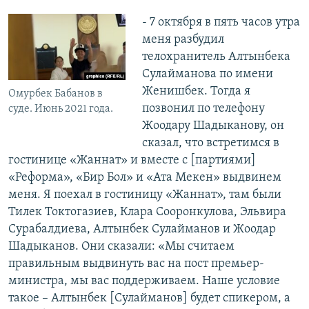
- 7 октября в пять часов утра
меня разбудил
телохранитель Алтынбека
Сулайманова по имени
Женишбек. Тогда я
Омурбек Бабанов в
позвонил по телефону
суде. Июнь 2021 года.
Жоодару Шадыканову, он
сказал, что встретимся в
гостинице «Жаннат» и вместе с [партиями]
«Реформа», «Бир Бол» и «Ата Мекен» выдвинем
меня. Я поехал в гостиницу «Жаннат», там были
Тилек Токтогазиев, Клара Сооронкулова, Эльвира
Сурабалдиева, Алтынбек Сулайманов и Жоодар
Шадыканов. Они сказали: «Мы считаем
правильным выдвинуть вас на пост премьер-
министра, мы вас поддерживаем. Наше условие
такое – Алтынбек [Сулайманов] будет спикером, а