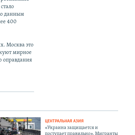
 стало
 По данным
лее 400
х. Москва это
акуют мирное
ю оправдания
ЦЕНТРАЛЬНАЯ АЗИЯ
«Украина защищается и
поступает правильно». Мигранты