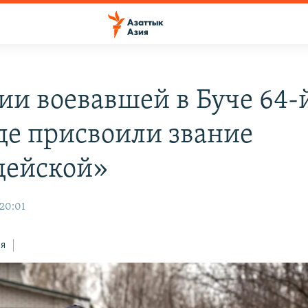
сии воевавшей в Буче 64-
де присвоили звание
дейской»
 20:01
ся