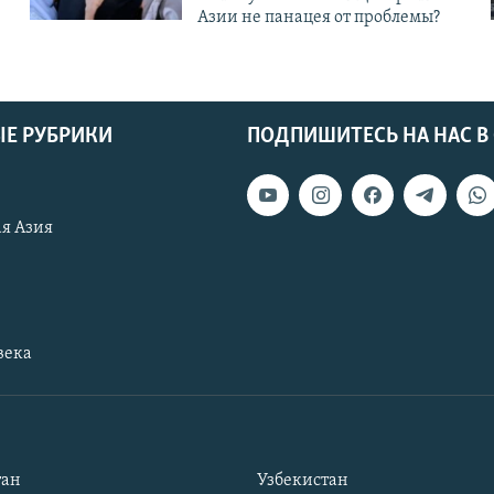
Азии не панацея от проблемы?
Е РУБРИКИ
ПОДПИШИТЕСЬ НА НАС В
я Азия
века
тан
Узбекистан