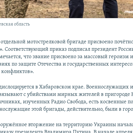
евская область
й отдельной мотострелковой бригаде присвоено почётн
». Соответствующий приказ подписал президент России
ечается, что звание присвоено за массовый героизм и
виях по защите Отечества и государственных интересо
 конфликтов».
 дислоцируется в Хабаровском крае. Военнослужащих и
вязывают с убийствами мирных жителей в пригороде К
очниках, изученных Радио Свобода, есть косвенные 
ннослужащие этой бригады, действительно, были в горо
ооружённое вторжение на территорию Украины начало
риказу президента Владимира Путина. В начале апреля