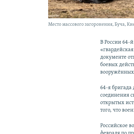
Место массового загоронения, Буча, Ки
В России 64-
«гвардейская
документе отм
боевых дейст
вооружённых
64-я бригада
соединения с
открытых ист
того, что вое
Российское в
февраля по п