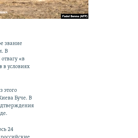
ое звание
. В
 отвагу «в
в в условиях
з этого
иева Буче. В
подтверждения
де.
сь 24
 российские