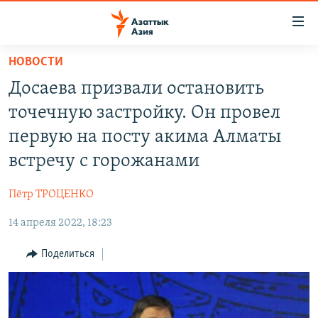
Доступность
ссылок
Вернуться
НОВОСТИ
к
ЦЕНТРАЛЬНАЯ АЗИЯ
Досаева призвали остановить
основному
НОВОСТИ
КАЗАХСТАН
содержанию
точечную застройку. Он провел
ВОЙНА В УКРАИНЕ
Вернутся
КЫРГЫЗСТАН
первую на посту акима Алматы
к
НА ДРУГИХ ЯЗЫКАХ
УЗБЕКИСТАН
встречу с горожанами
главной
ТАДЖИКИСТАН
ҚАЗАҚША
навигации
ПОДПИШИТЕСЬ НА НАС В СОЦСЕТЯХ
Пётр ТРОЦЕНКО
Вернутся
КЫРГЫЗЧА
к
14 апреля 2022, 18:23
ЎЗБЕКЧА
поиску
Поделиться
ТОҶИКӢ
Все сайты РСЕ/РС
TÜRKMENÇE