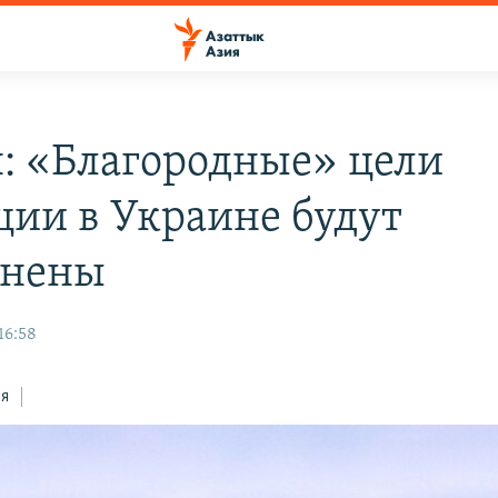
: «Благородные» цели
ции в Украине будут
лнены
16:58
ся