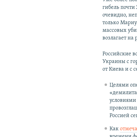
гибель почти
очевидно, не
только Мариу
массовых уби
возлагает на 
Российские в
Украины с гор
от Киева и с 
Целями оп
«демилита
условиями
провозгла
Россией се
Как
отмеча
времени фо