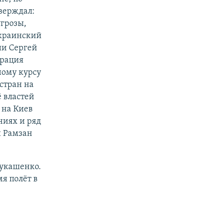
верждал:
угрозы,
украинский
ии Сергей
ерация
ному курсу
стран на
 властей
 на Киев
ниях и ряд
и Рамзан
Лукашенко.
я полёт в