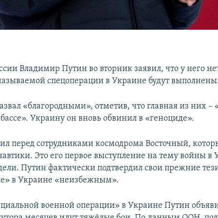
ссии Владимир Путин во вторник заявил, что у него н
 называемой спецоперации в Украине будут выполнены
назвал «благородными», отметив, что главная из них –
бассе». Украину он вновь обвинил в «геноциде».
ил перед сотрудниками космодрома Восточный, котор
навтики. Это его первое выступление на тему войны в 
дели. Путин фактически подтвердил свои прежние тез
е» в Украине «неизбежным».
ециальной военной операции» в Украине Путин объяви
лутора месяцев идут тяжёлые бои. По данным ООН, по