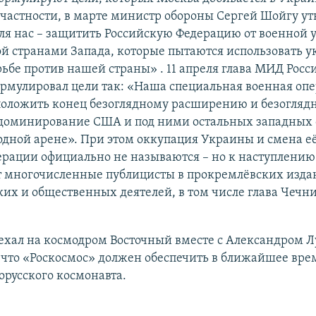
 частности, в марте министр обороны Сергей Шойгу ут
ля нас – защитить Российскую Федерацию от военной 
й странами Запада, которые пытаются использовать 
рьбе против нашей страны» . 11 апреля глава МИД Росс
рмулировал цели так: «Наша специальная военная оп
положить конец безоглядному расширению и безогляд
 доминирование США и под ними остальных западных 
дной арене». При этом оккупация Украины и смена её
рации официально не называются – но к наступлению
 многочисленные публицисты в прокремлёвских изда
их и общественных деятелей, в том числе глава Чечн
ехал на космодром Восточный вместе с Александром 
 что «Роскосмос» должен обеспечить в ближайшее врем
орусского космонавта.