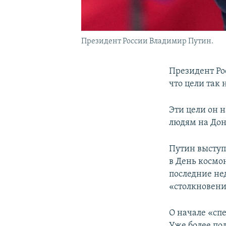
Президент России Владимир Путин.
Президент Ро
что цели так
Эти цели он 
людям на Дон
Путин выступ
в День космо
последние не
«столкновени
О начале «сп
Уже более по