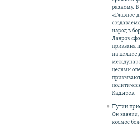
разному. В
«Главное д
создаваемо
народ в бо
Лавров сфо
призвана 
на полное
междунаро
целями опе
призывают
политическ
Кадыров.
Путин при
Он заявил,
космос бел