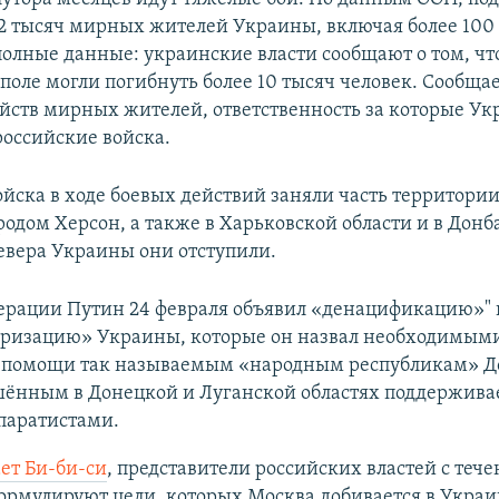
 2 тысяч мирных жителей Украины, включая более 100 
полные данные: украинские власти сообщают о том, чт
поле могли погибнуть более 10 тысяч человек. Сообщае
йств мирных жителей, ответственность за которые Ук
российские войска.
ойска в ходе боевых действий заняли часть территории
одом Херсон, а также в Харьковской области и в Донб
севера Украины они отступили.
ерации Путин 24 февраля объявил «денацификацию»" 
ризацию» Украины, которые он назвал необходимым
 помощи так называемым «народным республикам» До
шённым в Донецкой и Луганской областях поддержив
паратистами.
ет Би-би-си
, представители российских властей с теч
рмулируют цели, которых Москва добивается в Украин