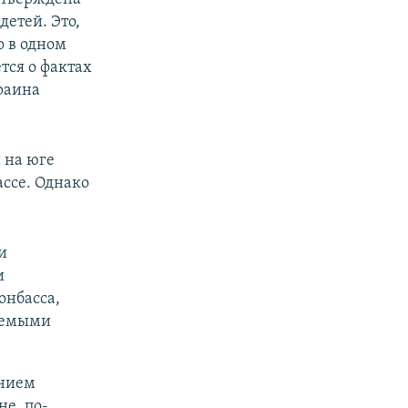
детей. Это,
о в одном
тся о фактах
раина
 на юге
ассе. Однако
и
и
нбасса,
аемыми
ением
е, по-