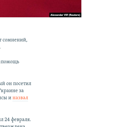
ет сомнений,
.
 «помощь
ый он посетил
Украине за
исы и
назвал
л 24 февраля.
дтверждена