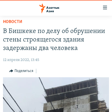
Доступность
ссылок
Вернуться
НОВОСТИ
к
ЦЕНТРАЛЬНАЯ АЗИЯ
В Бишкеке по делу об обрушении
основному
НОВОСТИ
КАЗАХСТАН
содержанию
стены строящегося здания
ВОЙНА В УКРАИНЕ
Вернутся
КЫРГЫЗСТАН
задержаны два человека
к
НА ДРУГИХ ЯЗЫКАХ
УЗБЕКИСТАН
главной
12 апреля 2022, 13:45
ТАДЖИКИСТАН
ҚАЗАҚША
навигации
ПОДПИШИТЕСЬ НА НАС В СОЦСЕТЯХ
Вернутся
Поделиться
КЫРГЫЗЧА
к
ЎЗБЕКЧА
поиску
ТОҶИКӢ
Все сайты РСЕ/РС
TÜRKMENÇE