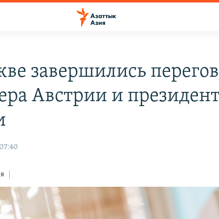
кве завершились перего
ера Австрии и президен
и
 07:40
ся