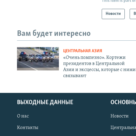
This item is part of
Новости
В
Вам будет интересно
ЦЕНТРАЛЬНАЯ АЗИЯ
«Очень помпезно». Кортежи
президентов в Центральной
Азии и эксцессы, которые с ними
связывают
ВЫХОДНЫЕ ДАННЫЕ
ОСНОВНЫ
О нас
Новости
Контакты
Центральна