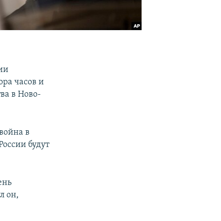
ии
ора часов и
ва в Ново-
война в
России будут
ень
л он,