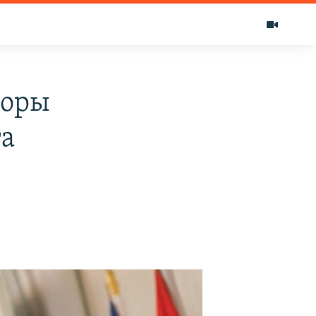
воры
та