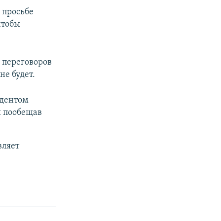
о просьбе
чтобы
 переговоров
не будет.
идентом
и пообещав
вляет