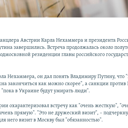
анцлера Австрии Карла Нехаммера и президента Росс
тина завершились. Встреча продолжалась около полут
подмосковной резиденции главы российского государст
рла Нехаммера, он дал понять Владимиру Путину, что "
на закончиться как можно скорее", а санкции против 
 "пока в Украине будут умирать люди".
рии охарактеризовал встречу как "очень жесткую", "оч
очень прямую". "Это не дружеский визит", – подчеркну
для него визит в Москву был "обязанностью".