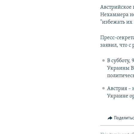
Австрийское 
Нехаммера не
"избежать их
Пресс-секрет
заявил, что с
В субботу,
Украины В
политичес
Австрия – 
Украине о
Поделить