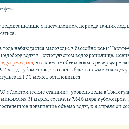
е фото.
е водохранилище с наступлением периода таяния ледн
няться.
а года наблюдается маловодье в бассейне реки Нарын
к недобору воды в Токтогульском водохранилище. Осен
редупреждали
, что к весне объем воды в резервуаре м
6-7 млрд кубометров, что очень близко к «мертвому» 
огульская ГЭС может остановиться.
О «Электрические станции», уровень воды в Токтогул
 минимума 31 марта, составив 7,846 млрд кубометров. 
остепенное повышение объема воды, к 8 апреля он сос