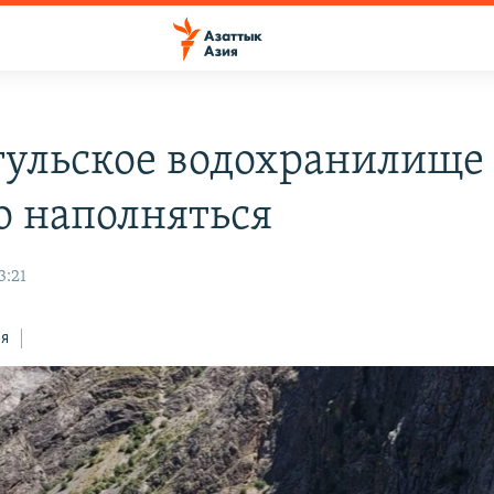
гульское водохранилище
о наполняться
3:21
ся