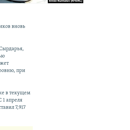
иков вновь
-Сырдарья,
ью
ожет
уровню, при
ке в текущем
С 1 апреля
тавил 7,917