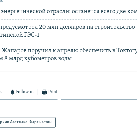
Е:
энергетической отрасли: останется всего две к
предусмотрел 20 млн долларов на строительство
тинской ГЭС-1
 Жапаров поручил к апрелю обеспечить в Токтог
 8 млрд кубометров воды
ся
Follow us
Print
рхив Азаттыка Кыргызстан