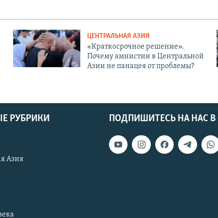
ЦЕНТРАЛЬНАЯ АЗИЯ
«Краткосрочное решение».
Почему амнистии в Центральной
Азии не панацея от проблемы?
Е РУБРИКИ
ПОДПИШИТЕСЬ НА НАС В
я Азия
века