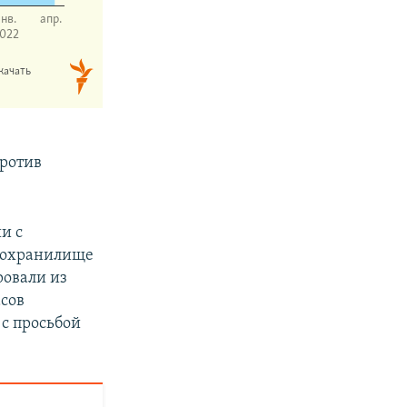
против
и с
одохранилище
ровали из
асов
 с просьбой