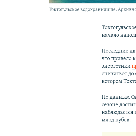
Токтогульское водохранилище. Архивно
Токтогульско
начало напол
Последние дв
что привело 
энергетики
п
снизиться до 
котором Токт
По данным ОА
сезоне достиг
наблюдается п
млрд кубов.