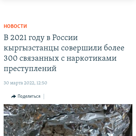
Доступность
ссылок
ЦЕНТРАЛЬНАЯ АЗИЯ
Вернуться
НОВОСТИ
КАЗАХСТАН
НОВОСТИ
к
ВОЙНА В УКРАИНЕ
КЫРГЫЗСТАН
В 2021 году в России
основному
НА ДРУГИХ ЯЗЫКАХ
содержанию
кыргызстанцы совершили более
УЗБЕКИСТАН
Вернутся
300 связанных с наркотиками
ТАДЖИКИСТАН
ҚАЗАҚША
к
ПОДПИШИТЕСЬ НА НАС В СОЦСЕТЯХ
преступлений
КЫРГЫЗЧА
главной
навигации
ЎЗБЕКЧА
30 марта 2022, 12:50
Вернутся
ТОҶИКӢ
Все сайты РСЕ/РС
к
Поделиться
поиску
TÜRKMENÇE