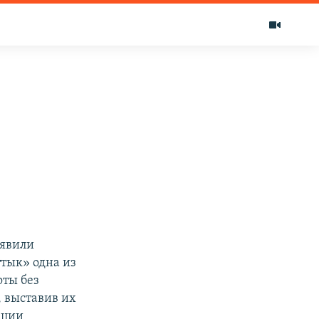
ъявили
ттык» одна из
оты без
, выставив их
кции