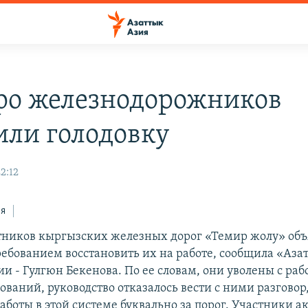
ро железнодорожников
или голодовку
2:12
ся
тников кыргызских железных дорог «Темир жолу» об
ребованием восстановить их на работе, сообщила «Аза
и - Гулгюн Бекенова. По ее словам, они уволены с раб
ваний, руководство отказалось вести с ними разговор
работы в этой системе буквально за порог. Участники а