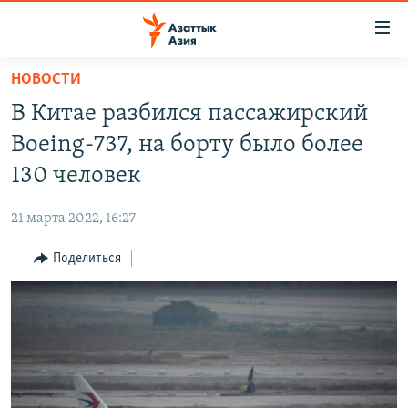
Доступность
ссылок
Вернуться
НОВОСТИ
к
ЦЕНТРАЛЬНАЯ АЗИЯ
В Китае разбился пассажирский
основному
НОВОСТИ
КАЗАХСТАН
содержанию
Boeing-737, на борту было более
ВОЙНА В УКРАИНЕ
Вернутся
КЫРГЫЗСТАН
130 человек
к
НА ДРУГИХ ЯЗЫКАХ
УЗБЕКИСТАН
главной
21 марта 2022, 16:27
ТАДЖИКИСТАН
ҚАЗАҚША
навигации
ПОДПИШИТЕСЬ НА НАС В СОЦСЕТЯХ
Вернутся
Поделиться
КЫРГЫЗЧА
к
ЎЗБЕКЧА
поиску
ТОҶИКӢ
Все сайты РСЕ/РС
TÜRKMENÇE