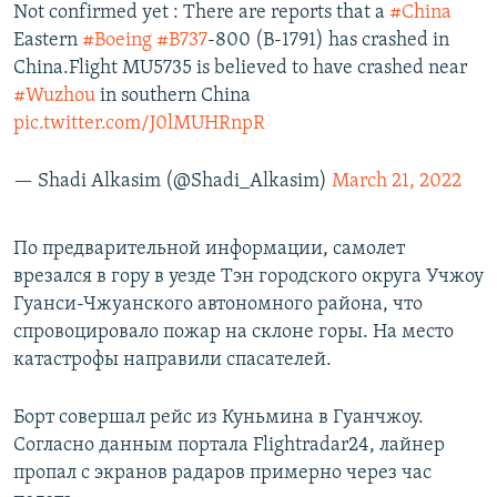
Not confirmed yet : There are reports that a
#China
Eastern
#Boeing
#B737
-800 (B-1791) has crashed in
China.Flight MU5735 is believed to have crashed near
#Wuzhou
in southern China
pic.twitter.com/J0lMUHRnpR
— Shadi Alkasim (@Shadi_Alkasim)
March 21, 2022
По предварительной информации, самолет
врезался в гору в уезде Тэн городского округа Учжоу
Гуанси-Чжуанского автономного района, что
спровоцировало пожар на склоне горы. На место
катастрофы направили спасателей.
Борт совершал рейс из Куньмина в Гуанчжоу.
Согласно данным портала Flightradar24, лайнер
пропал с экранов радаров примерно через час