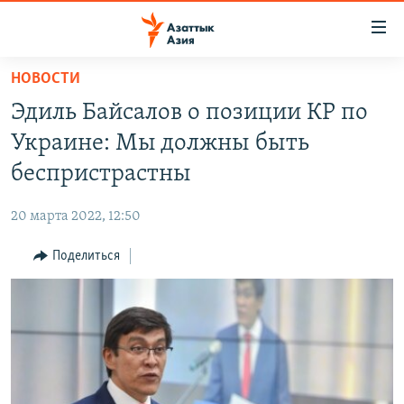
Доступность
ссылок
Вернуться
НОВОСТИ
к
ЦЕНТРАЛЬНАЯ АЗИЯ
Эдиль Байсалов о позиции КР по
основному
НОВОСТИ
КАЗАХСТАН
содержанию
Украине: Мы должны быть
ВОЙНА В УКРАИНЕ
Вернутся
КЫРГЫЗСТАН
беспристрастны
к
НА ДРУГИХ ЯЗЫКАХ
УЗБЕКИСТАН
главной
20 марта 2022, 12:50
ТАДЖИКИСТАН
ҚАЗАҚША
навигации
ПОДПИШИТЕСЬ НА НАС В СОЦСЕТЯХ
Вернутся
Поделиться
КЫРГЫЗЧА
к
ЎЗБЕКЧА
поиску
ТОҶИКӢ
Все сайты РСЕ/РС
TÜRKMENÇE