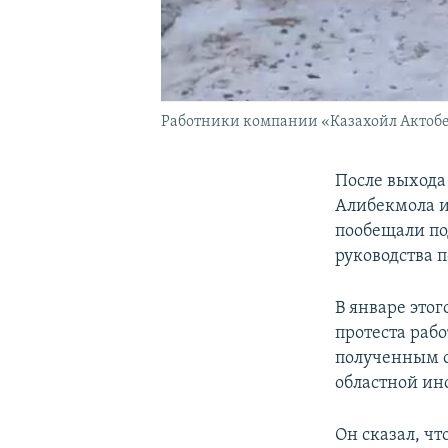
Работники компании «Казахойл Актобе» 
После выхода
Алибекмола и
пообещали по
руководства 
В январе это
протеста раб
полученным с
областной ин
Он сказал, ч