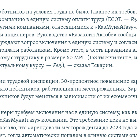
аботников на условия труда не было. Главное их требо
компанию в единую систему оплаты труда (ЕСОТ. —
Ре
ругими компаниями, относящимися к «КазМунайГазу».
и акционеров. Руководство «Казахойл Актобе» сообщил
уждают вопрос включения в единую систему и согласи
рплаты работникам. Кроме этого, в честь праздника в
му сотруднику в размере 50 МРП (153 тысячи тенге, и
актуальному курсу. —
Ред.
), — сказал Ескарин.
и трудовой инспекции, 30-процентное повышение за
лько нефтяников, работающих на месторождениях. Зар
хников будут меняться в зависимости от их ежемесяч
еры требуем включения нас в единую систему, как 
«КазМунаГгазу» компании. Это требование пока не вы
казало, что «арендовали месторождения до 2023 года и
ят, тогда автоматически попадем в единую систему опл