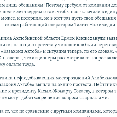
им лишь обещаниям! Поэтому требуем от компании до
 шесть лет твердим о том, чтобы нас включили в един
 может, и потерпим, но в этот раз пусть свои обещания
— сказал работающий оператором Талгат Нажимеддин
акима Актюбинской области Ермек Кенжеханулы заяви
ников на акцию протеста у чиновников были перегово
«Казахойл Актобе» и ситуация теперь, по его словам, 
Он говорит, что акционеры рассматривают вопрос вкл
му оплаты труда.
ботники нефтедобывающих месторождений Алибекмола
захойл Актобе» вышли на акцию протеста. Нефтяники
ие к президенту Касым-Жомарту Токаеву, в котором з
т не могут добиться решения вопроса с зарплатами.
на то, что по сравнению с другими компаниями, которы