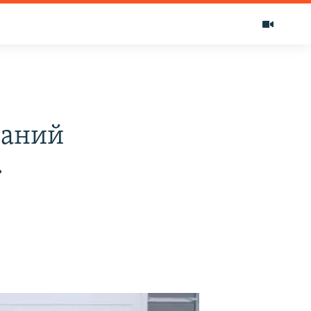
ваний
»