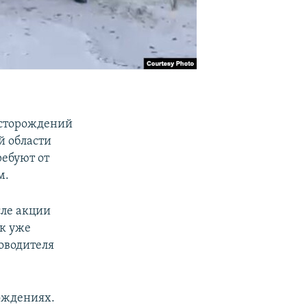
есторождений
й области
ребуют от
м.
сле акции
к уже
оводителя
рождениях.