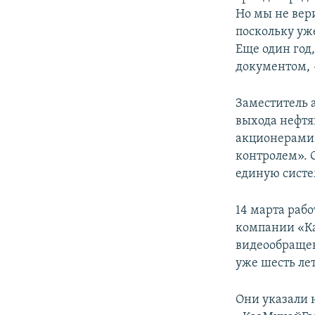
Но мы не вер
поскольку уже
Еще один год,
документом, 
Заместитель 
выхода нефтя
акционерами 
контролем». 
единую систе
14 марта ра
компании «Ка
видеообращен
уже шесть ле
Они указали 