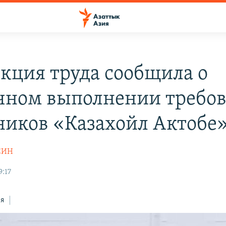
кция труда сообщила о
чном выполнении требо
ников «Казахойл Актобе
СИН
9:17
ся