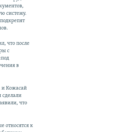
кументов,
ую систему.
 подкрепят
ов.
л, что после
ры с
«под
ючения в
 и Кожасай
 сделали
аявили, что
е относятся к