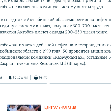
у», их зарплаты меньше в два-три раза. Причина — 
тобе» не включены в единую систему оплаты труда.
, в соседних с Актюбинской областью регионах нефтян
 единую систему выплат, получают 600–700 тысяч тен
азахойл Актобе» имеют оклады 200–250 тысяч тенге.
тобе» занимается добычей нефти на месторождениях
тюбинской области с 1999 года. 50 процентов акции к
национальной компании «КазМунайГаз», остальные 5
spian Investments Resources Ltd (Sinopec).
ся
Follow us
Print
ЦЕНТРАЛЬНАЯ АЗИЯ