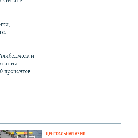
работники
ики,
ге.
 Алибекмола и
омпании
0 процентов
ЦЕНТРАЛЬНАЯ АЗИЯ