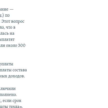
вание —
д.
) по
 Этот вопрос
о, что в
лась на
ыплатят
ли около 300
рплаты
платы состава
ных доходов.
включили
полнено.
, если срок
аты труда».