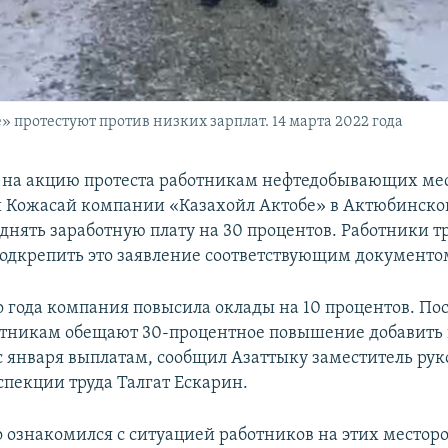
протестуют против низких зарплат. 14 марта 2022 года
 на акцию протеста работникам нефтедобывающих м
 Кожасай компании «Казахойл Актобе» в Актюбинско
днять заработную плату на 30 процентов. Работники т
подкрепить это заявление соответствующим документо
го года компания повысила оклады на 10 процентов. По
отникам обещают 30-процентное повышение добавить 
 января выплатам, сообщил Азаттыку заместитель рук
спекции труда Талгат Ескарин.
то ознакомился с ситуацией работников на этих место