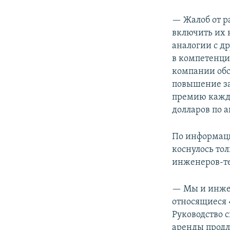
— Жалоб от р
включить их 
аналогии с д
в компетенци
компании обс
повышение за
премию каждо
долларов по 
По информаци
коснулось то
инженеров-те
— Мы и инжен
относящиеся 
Руководство с
аренды продл