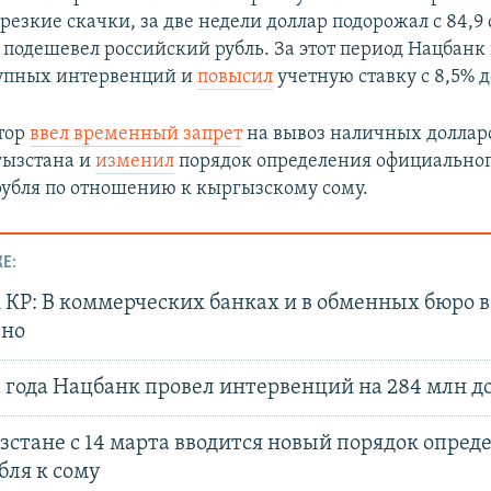
езкие скачки, за две недели доллар подорожал с 84,9 с
 подешевел российский рубль. За этот период Нацбанк
рупных интервенций и
повысил
учетную ставку с 8,5% д
тор
ввел временный запрет
на вывоз наличных доллар
гызстана и
изменил
порядок определения официальног
рубля по отношению к кыргызскому сому.
Е:
 КР: В коммерческих банках и в обменных бюро 
чно
 года Нацбанк провел интервенций на 284 млн д
стане с 14 марта вводится новый порядок опред
бля к сому