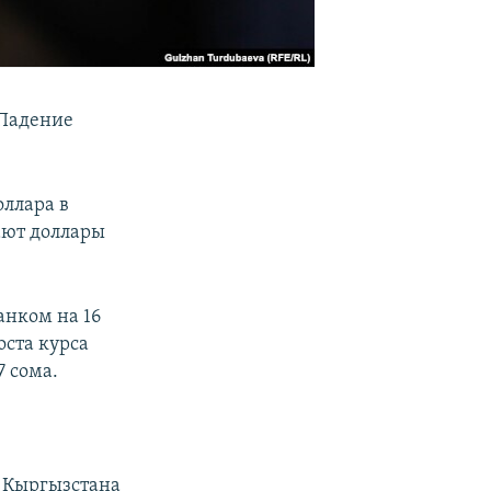
 Падение
оллара в
ают доллары
анком на 16
оста курса
 сома.
е Кыргызстана