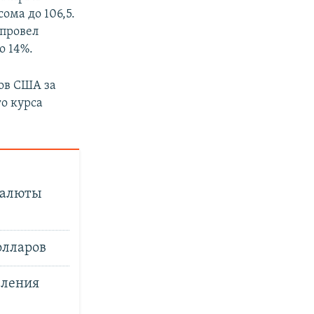
ома до 106,5.
 провел
о 14%.
ов США за
о курса
валюты
олларов
еления