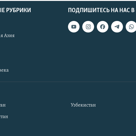
Е РУБРИКИ
ПОДПИШИТЕСЬ НА НАС В
я Азия
века
тан
Узбекистан
тан