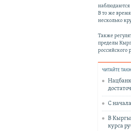
наблюдаются р
В то же время
несколько к
Также регуля
пределы Кыр
российского 
ЧИТАЙТЕ ТАКЖ
Нацбанк
достато
С начала
В Кыргыз
курса ру