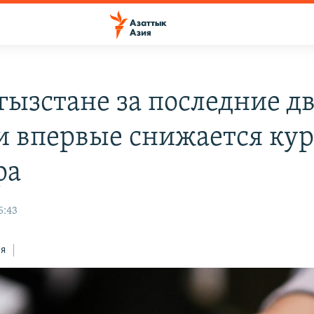
гызстане за последние д
и впервые снижается кур
ра
5:43
ся