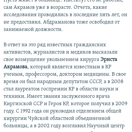
Пусть живет в больнице. Институт его не работал,
сам Акрамов уже в возрасте. Отчета, какие
исследования проводились в последние пять лет, он
не предоставил. Абдраманова тоже освободил от
занимаемой должности.
В ответ на это ряд известных гражданских
активистов, журналистов и медиков высказали
свое возмущение увольнением хирурга
Эрнста
Акрамова
, который является известным в КР
ученым, профессором, доктором медицины. В свое
время он был народным депутатом СССР, а в 2008
стал лауреатом госпремии КР в области науки и
техники. Имеет звания заслуженного врача
Киргизской ССР и Героя КР, которое получил в 2009
году. С 1992 года он руководил отделением общей
хирургии Чуйской областной объединенной
больницы, а в 2002 году возглавил Научный центр