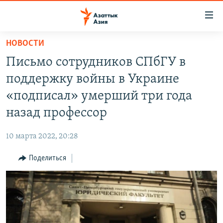
Доступность
ссылок
Вернуться
НОВОСТИ
к
ЦЕНТРАЛЬНАЯ АЗИЯ
Письмо сотрудников СПбГУ в
основному
НОВОСТИ
КАЗАХСТАН
содержанию
поддержку войны в Украине
ВОЙНА В УКРАИНЕ
Вернутся
КЫРГЫЗСТАН
«подписал» умерший три года
к
НА ДРУГИХ ЯЗЫКАХ
УЗБЕКИСТАН
назад профессор
главной
ТАДЖИКИСТАН
ҚАЗАҚША
навигации
ПОДПИШИТЕСЬ НА НАС В СОЦСЕТЯХ
10 марта 2022, 20:28
Вернутся
КЫРГЫЗЧА
к
Поделиться
ЎЗБЕКЧА
поиску
ТОҶИКӢ
Все сайты РСЕ/РС
TÜRKMENÇE