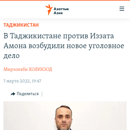
Доступность
ссылок
Вернуться
ТАДЖИКИСТАН
к
ЦЕНТРАЛЬНАЯ АЗИЯ
В Таджикистане против Иззата
основному
НОВОСТИ
КАЗАХСТАН
содержанию
Амона возбудили новое уголовное
ВОЙНА В УКРАИНЕ
Вернутся
КЫРГЫЗСТАН
дело
к
НА ДРУГИХ ЯЗЫКАХ
УЗБЕКИСТАН
главной
Мирзонаби ХОЛИКЗОД
ТАДЖИКИСТАН
ҚАЗАҚША
навигации
ПОДПИШИТЕСЬ НА НАС В СОЦСЕТЯХ
Вернутся
7 марта 2022, 19:47
КЫРГЫЗЧА
к
ЎЗБЕКЧА
Поделиться
поиску
ТОҶИКӢ
Все сайты РСЕ/РС
TÜRKMENÇE