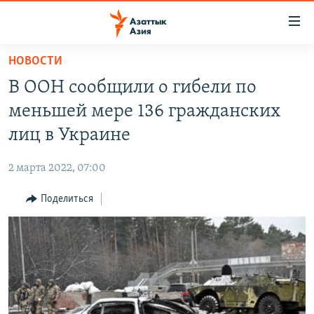
Доступность
ссылок
Вернуться
НОВОСТИ
к
ЦЕНТРАЛЬНАЯ АЗИЯ
В ООН сообщили о гибели по
основному
НОВОСТИ
КАЗАХСТАН
содержанию
меньшей мере 136 гражданских
ВОЙНА В УКРАИНЕ
Вернутся
КЫРГЫЗСТАН
лиц в Украине
к
НА ДРУГИХ ЯЗЫКАХ
УЗБЕКИСТАН
главной
2 марта 2022, 07:00
ТАДЖИКИСТАН
ҚАЗАҚША
навигации
ПОДПИШИТЕСЬ НА НАС В СОЦСЕТЯХ
Вернутся
Поделиться
КЫРГЫЗЧА
к
ЎЗБЕКЧА
поиску
ТОҶИКӢ
Все сайты РСЕ/РС
TÜRKMENÇE