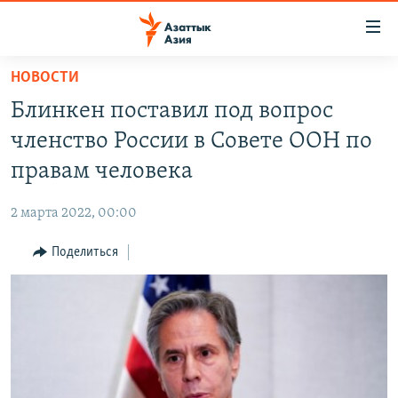
Доступность
ссылок
Вернуться
НОВОСТИ
к
ЦЕНТРАЛЬНАЯ АЗИЯ
Блинкен поставил под вопрос
основному
НОВОСТИ
КАЗАХСТАН
содержанию
членство России в Совете ООН по
ВОЙНА В УКРАИНЕ
Вернутся
КЫРГЫЗСТАН
правам человека
к
НА ДРУГИХ ЯЗЫКАХ
УЗБЕКИСТАН
главной
2 марта 2022, 00:00
ТАДЖИКИСТАН
ҚАЗАҚША
навигации
ПОДПИШИТЕСЬ НА НАС В СОЦСЕТЯХ
Вернутся
Поделиться
КЫРГЫЗЧА
к
ЎЗБЕКЧА
поиску
ТОҶИКӢ
Все сайты РСЕ/РС
TÜRKMENÇE