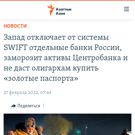
Доступность
ссылок
Вернуться
НОВОСТИ
к
ЦЕНТРАЛЬНАЯ АЗИЯ
Запад отключает от системы
основному
НОВОСТИ
КАЗАХСТАН
содержанию
SWIFT отдельные банки России,
ВОЙНА В УКРАИНЕ
Вернутся
КЫРГЫЗСТАН
заморозит активы Центробанка и
к
НА ДРУГИХ ЯЗЫКАХ
УЗБЕКИСТАН
не даст олигархам купить
главной
ТАДЖИКИСТАН
ҚАЗАҚША
навигации
«золотые паспорта»
ПОДПИШИТЕСЬ НА НАС В СОЦСЕТЯХ
Вернутся
КЫРГЫЗЧА
к
27 февраля 2022, 07:44
ЎЗБЕКЧА
поиску
Поделиться
ТОҶИКӢ
Все сайты РСЕ/РС
TÜRKMENÇE