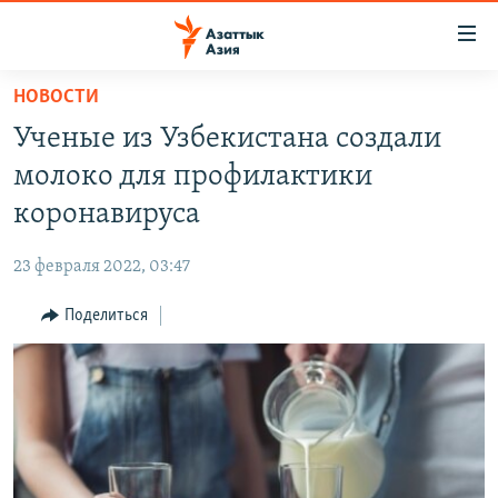
Доступность
ссылок
Вернуться
НОВОСТИ
к
ЦЕНТРАЛЬНАЯ АЗИЯ
Ученые из Узбекистана создали
основному
НОВОСТИ
КАЗАХСТАН
содержанию
молоко для профилактики
ВОЙНА В УКРАИНЕ
Вернутся
КЫРГЫЗСТАН
коронавируса
к
НА ДРУГИХ ЯЗЫКАХ
УЗБЕКИСТАН
главной
23 февраля 2022, 03:47
ТАДЖИКИСТАН
ҚАЗАҚША
навигации
ПОДПИШИТЕСЬ НА НАС В СОЦСЕТЯХ
Вернутся
Поделиться
КЫРГЫЗЧА
к
ЎЗБЕКЧА
поиску
ТОҶИКӢ
Все сайты РСЕ/РС
TÜRKMENÇE