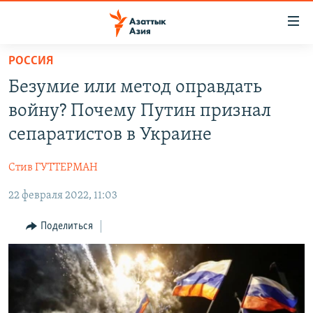
Доступность
ссылок
Вернуться
РОССИЯ
к
ЦЕНТРАЛЬНАЯ АЗИЯ
Безумие или метод оправдать
основному
НОВОСТИ
КАЗАХСТАН
содержанию
войну? Почему Путин признал
ВОЙНА В УКРАИНЕ
Вернутся
КЫРГЫЗСТАН
сепаратистов в Украине
к
НА ДРУГИХ ЯЗЫКАХ
УЗБЕКИСТАН
главной
Стив ГУТТЕРМАН
ТАДЖИКИСТАН
ҚАЗАҚША
навигации
ПОДПИШИТЕСЬ НА НАС В СОЦСЕТЯХ
Вернутся
22 февраля 2022, 11:03
КЫРГЫЗЧА
к
ЎЗБЕКЧА
Поделиться
поиску
ТОҶИКӢ
Все сайты РСЕ/РС
TÜRKMENÇE