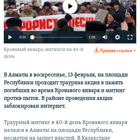
No media source currently available
Auto
0:00
1:06
240p
Кровавый январь: митинги на 40-й
Прямая ссылка
день
360p
480p
Auto
240p
360p
480p
В Алматы в воскресенье, 13 февраля, на площади
720p
Республики проходит траурная акция в память
720p
1080p
погибших во время Кровавого января и митинг
1080p
против пыток. В районе проведения акции
заблокирован интернет.
Траурный митинг в 40-й день Кровавого января
начался в Алматы на площади Республики,
несмотря на запрет властей. В Казахстане