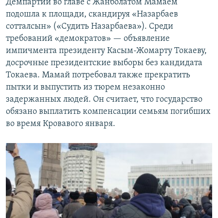
Демпартии во главе с Жанболатом Мамаем
подошла к площади, скандируя «Назарбаев
сотталсын» («Судить Назарбаева»). Среди
требований «демократов» — объявление
импичмента президенту Касым-Жомарту Токаеву,
досрочные президентские выборы без кандидата
Токаева. Мамай потребовал также прекратить
пытки и выпустить из тюрем незаконно
задержанных людей. Он считает, что государство
обязано выплатить компенсации семьям погибших
во время Кровавого января.