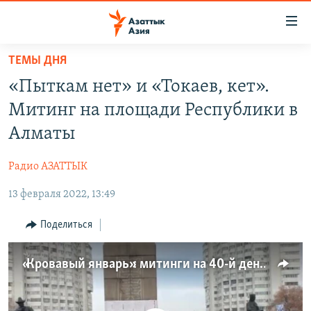
Доступность
ссылок
Вернуться
ТЕМЫ ДНЯ
к
ЦЕНТРАЛЬНАЯ АЗИЯ
«Пыткам нет» и «Токаев, кет».
основному
НОВОСТИ
КАЗАХСТАН
содержанию
Митинг на площади Республики в
ВОЙНА В УКРАИНЕ
Вернутся
КЫРГЫЗСТАН
Алматы
к
НА ДРУГИХ ЯЗЫКАХ
УЗБЕКИСТАН
главной
Радио АЗАТТЫК
ТАДЖИКИСТАН
ҚАЗАҚША
навигации
ПОДПИШИТЕСЬ НА НАС В СОЦСЕТЯХ
Вернутся
13 февраля 2022, 13:49
КЫРГЫЗЧА
к
ЎЗБЕКЧА
Поделиться
поиску
ТОҶИКӢ
Все сайты РСЕ/РС
«Кровавый январь»: митинги на 40-й день
TÜRKMENÇE