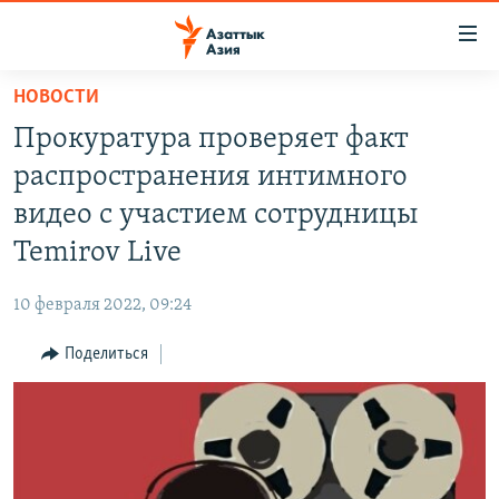
Доступность
ссылок
Вернуться
НОВОСТИ
к
ЦЕНТРАЛЬНАЯ АЗИЯ
Прокуратура проверяет факт
основному
НОВОСТИ
КАЗАХСТАН
содержанию
распространения интимного
ВОЙНА В УКРАИНЕ
Вернутся
КЫРГЫЗСТАН
видео с участием сотрудницы
к
НА ДРУГИХ ЯЗЫКАХ
УЗБЕКИСТАН
Temirov Live
главной
ТАДЖИКИСТАН
ҚАЗАҚША
навигации
ПОДПИШИТЕСЬ НА НАС В СОЦСЕТЯХ
10 февраля 2022, 09:24
Вернутся
КЫРГЫЗЧА
к
Поделиться
ЎЗБЕКЧА
поиску
ТОҶИКӢ
Все сайты РСЕ/РС
TÜRKMENÇE