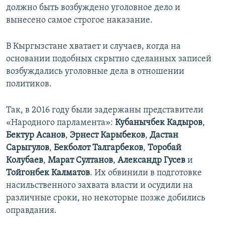
должно быть возбуждено уголовное дело и
вынесено самое строгое наказание.
В Кыргызстане хватает и случаев, когда на
основании подобных скрытно сделанных записей
возбуждались уголовные дела в отношении
политиков.
Так, в 2016 году были задержаны представители
«Народного парламента»:
Кубанычбек Кадыров
,
Бектур Асанов
,
Эрнест Карыбеков
,
Дастан
Сарыгулов
,
Бекболот Талгарбеков
,
Торобай
Колубаев
,
Марат Султанов
,
Александр Гусев
и
Тойгонбек Калматов
. Их обвинили в подготовке
насильственного захвата власти и осудили на
различные сроки, но некоторые позже добились
оправдания.