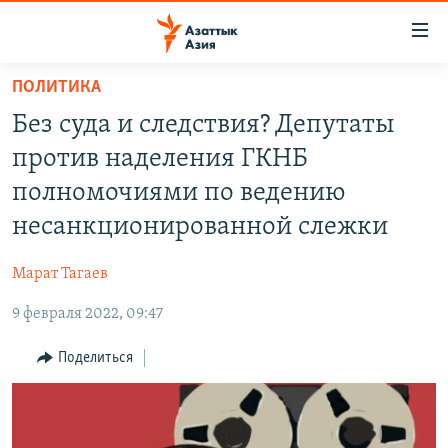
Доступность
ссылок
Вернуться
ПОЛИТИКА
к
ЦЕНТРАЛЬНАЯ АЗИЯ
Без суда и следствия? Депутаты
основному
НОВОСТИ
КАЗАХСТАН
содержанию
против наделения ГКНБ
ВОЙНА В УКРАИНЕ
Вернутся
КЫРГЫЗСТАН
полномочиями по ведению
к
НА ДРУГИХ ЯЗЫКАХ
УЗБЕКИСТАН
несанкционированной слежки
главной
ТАДЖИКИСТАН
ҚАЗАҚША
навигации
ПОДПИШИТЕСЬ НА НАС В СОЦСЕТЯХ
Марат Тагаев
Вернутся
КЫРГЫЗЧА
к
9 февраля 2022, 09:47
ЎЗБЕКЧА
поиску
Поделиться
ТОҶИКӢ
Все сайты РСЕ/РС
TÜRKMENÇE