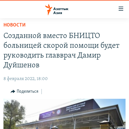
Доступность
ссылок
Вернуться
НОВОСТИ
к
ЦЕНТРАЛЬНАЯ АЗИЯ
Созданной вместо БНИЦТО
основному
НОВОСТИ
КАЗАХСТАН
содержанию
больницей скорой помощи будет
ВОЙНА В УКРАИНЕ
Вернутся
КЫРГЫЗСТАН
руководить главврач Дамир
к
НА ДРУГИХ ЯЗЫКАХ
УЗБЕКИСТАН
Дуйшенов
главной
ТАДЖИКИСТАН
ҚАЗАҚША
навигации
ПОДПИШИТЕСЬ НА НАС В СОЦСЕТЯХ
8 февраля 2022, 18:00
Вернутся
КЫРГЫЗЧА
к
Поделиться
ЎЗБЕКЧА
поиску
ТОҶИКӢ
Все сайты РСЕ/РС
TÜRKMENÇE