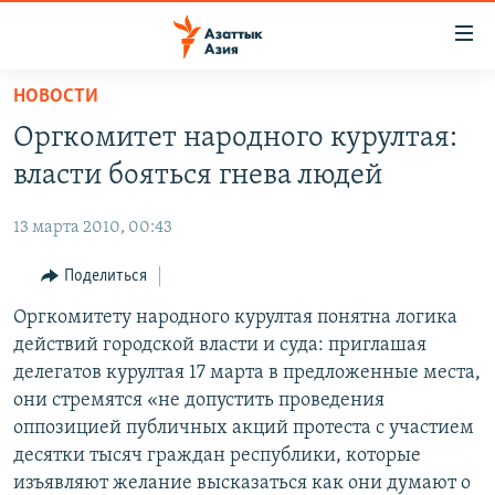
Доступность
ссылок
Вернуться
НОВОСТИ
к
ЦЕНТРАЛЬНАЯ АЗИЯ
Оргкомитет народного курултая:
основному
НОВОСТИ
КАЗАХСТАН
содержанию
власти бояться гнева людей
ВОЙНА В УКРАИНЕ
Вернутся
КЫРГЫЗСТАН
к
13 марта 2010, 00:43
НА ДРУГИХ ЯЗЫКАХ
УЗБЕКИСТАН
главной
Поделиться
ТАДЖИКИСТАН
ҚАЗАҚША
навигации
ПОДПИШИТЕСЬ НА НАС В СОЦСЕТЯХ
Вернутся
Оргкомитету народного курултая понятна логика
КЫРГЫЗЧА
к
действий городской власти и суда: приглашая
ЎЗБЕКЧА
поиску
делегатов курултая 17 марта в предложенные места,
ТОҶИКӢ
Все сайты РСЕ/РС
они стремятся «не допустить проведения
оппозицией публичных акций протеста с участием
TÜRKMENÇE
десятки тысяч граждан республики, которые
изъявляют желание высказаться как они думают о