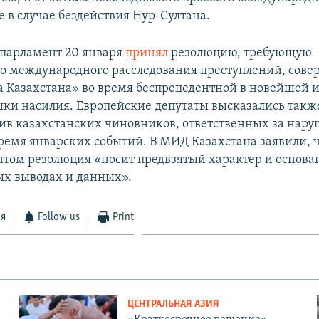
 в случае бездействия Нур-Султана.
парламент 20 января
принял
резолюцию, требующую
о международного расследования преступлений, сов
а Казахстана» во время беспрецедентной в новейшей 
ки насилия. Европейские депутаты высказались также
ив казахстанских чиновников, ответственных за нару
время январских событий. В МИД Казахстана заявили, 
том резолюция «носит предвзятый характер и основа
х выводах и данных».
ся
Follow us
Print
ЦЕНТРАЛЬНАЯ АЗИЯ