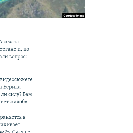
Азамата
органе и, по
али вопрос:
в видеосюжете
а Берика
 ли силу? Вам
меет жалоб».
раняется в
махивает
м?». Судя по