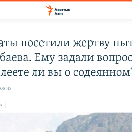
аты посетили жертву пы
баева. Ему задали вопрос
леете ли вы о содеянном
 08:48
ся