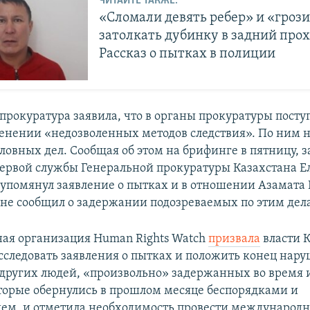
ЧИТАЙТЕ ТАКЖЕ:
«Сломали девять ребер» и «гроз
затолкать дубинку в задний прох
Рассказ о пытках в полиции
прокуратура заявила, что в органы прокуратуры посту
енении «недозволенных методов следствия». По ним н
ловных дел. Сообщая об этом на брифинге в пятницу, 
ервой службы Генеральной прокуратуры Казахстана Е
помянул заявление о пытках и в отношении Азамата 
е сообщил о задержании подозреваемых по этим дел
ая организация Human Rights Watch
призвала
власти 
сследовать заявления о пытках и положить конец нар
 других людей, «произвольно» задержанных во время 
оторые обернулись в прошлом месяце беспорядками и
ем, и отметила необходимость провести международн