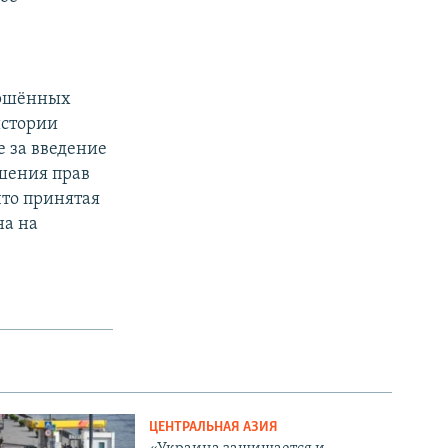
ершённых
истории
 за введение
шения прав
что принятая
на на
ЦЕНТРАЛЬНАЯ АЗИЯ