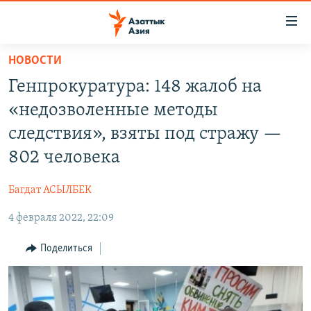
Доступность
ссылок
Вернуться
НОВОСТИ
к
ЦЕНТРАЛЬНАЯ АЗИЯ
Генпрокуратура: 148 жалоб на
основному
НОВОСТИ
КАЗАХСТАН
содержанию
«недозволенные методы
ВОЙНА В УКРАИНЕ
Вернутся
КЫРГЫЗСТАН
следствия», взяты под стражу —
к
НА ДРУГИХ ЯЗЫКАХ
УЗБЕКИСТАН
802 человека
главной
ТАДЖИКИСТАН
ҚАЗАҚША
навигации
ПОДПИШИТЕСЬ НА НАС В СОЦСЕТЯХ
Багдат АСЫЛБЕК
Вернутся
КЫРГЫЗЧА
к
4 февраля 2022, 22:09
ЎЗБЕКЧА
поиску
Поделиться
ТОҶИКӢ
Все сайты РСЕ/РС
TÜRKMENÇE